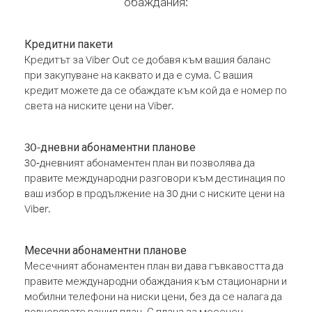
обаждания:
Кредитни пакети
Кредитът за Viber Out се добавя към вашия баланс
при закупуване на каквато и да е сума. С вашия
кредит можете да се обаждате към кой да е номер по
света на ниските цени на Viber.
30-дневни абонаментни планове
30-дневният абонаментен план ви позволява да
правите международни разговори към дестинация по
ваш избор в продължение на 30 дни с ниските цени на
Viber.
Месечни абонаментни планове
Месечният абонаментен план ви дава гъвкавостта да
правите международни обаждания към стационарни и
мобилни телефони на ниски цени, без да се налага да
подновявате вашия план. С плана за месечен