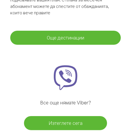
абонамент можете да спестите от обажданията,
които вече правите
Още дестинации
Все още нямате Viber?
Изтеглете сега