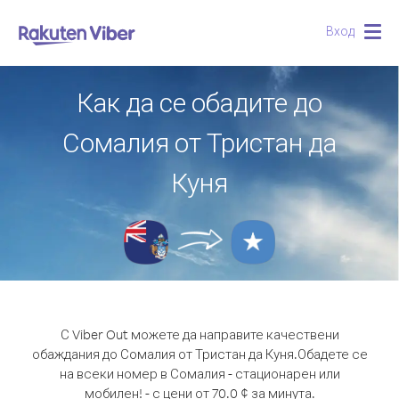
Вход
Togg
navig
Как да се обадите до
Сомалия от Тристан да
Куня
С Viber Out можете да направите качествени
обаждания до Сомалия от Тристан да Куня.
Обадете се
на всеки номер в Сомалия - стационарен или
мобилен! - с цени от 70.0 ¢ за минута.