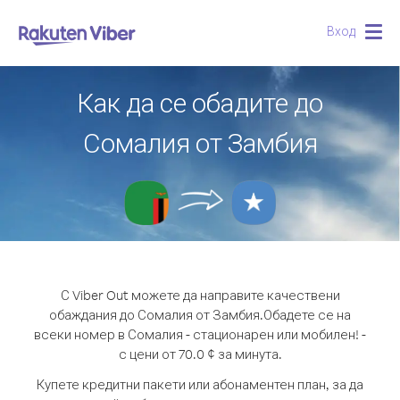
Вход
Togg
navig
Как да се обадите до
Сомалия от Замбия
С Viber Out можете да направите качествени
обаждания до Сомалия от Замбия.
Обадете се на
всеки номер в Сомалия - стационарен или мобилен! -
с цени от 70.0 ¢ за минута.
Купете кредитни пакети или абонаментен план, за да