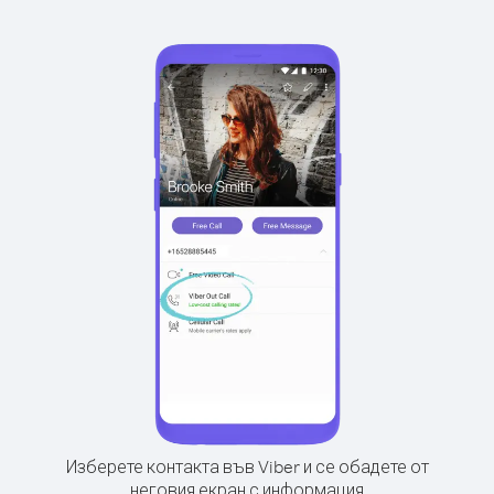
Изберете контакта във Viber и се обадете от
неговия екран с информация