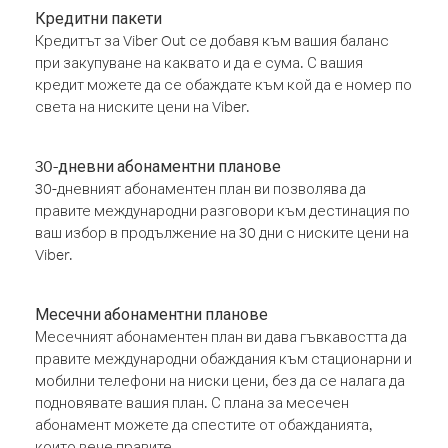
Кредитни пакети
Кредитът за Viber Out се добавя към вашия баланс
при закупуване на каквато и да е сума. С вашия
кредит можете да се обаждате към кой да е номер по
света на ниските цени на Viber.
30-дневни абонаментни планове
30-дневният абонаментен план ви позволява да
правите международни разговори към дестинация по
ваш избор в продължение на 30 дни с ниските цени на
Viber.
Месечни абонаментни планове
Месечният абонаментен план ви дава гъвкавостта да
правите международни обаждания към стационарни и
мобилни телефони на ниски цени, без да се налага да
подновявате вашия план. С плана за месечен
абонамент можете да спестите от обажданията,
които вече правите