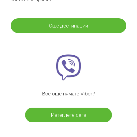
Още дестинации
Все още нямате Viber?
Изтеглете сега