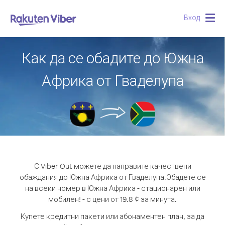
Вход
Togg
navig
Как да се обадите до Южна
Африка от Гваделупа
С Viber Out можете да направите качествени
обаждания до Южна Африка от Гваделупа.
Обадете се
на всеки номер в Южна Африка - стационарен или
мобилен! - с цени от 19.8 ¢ за минута.
Купете кредитни пакети или абонаментен план, за да