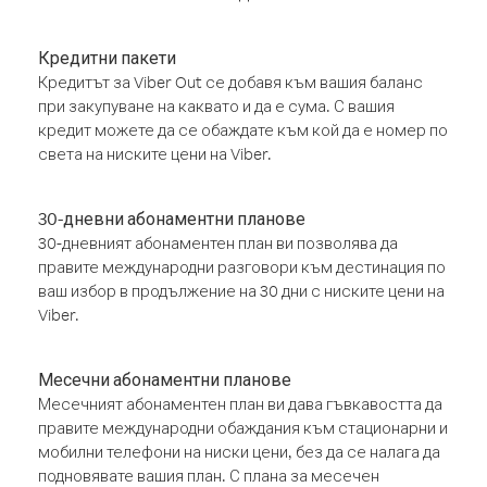
Кредитни пакети
Кредитът за Viber Out се добавя към вашия баланс
при закупуване на каквато и да е сума. С вашия
кредит можете да се обаждате към кой да е номер по
света на ниските цени на Viber.
30-дневни абонаментни планове
30-дневният абонаментен план ви позволява да
правите международни разговори към дестинация по
ваш избор в продължение на 30 дни с ниските цени на
Viber.
Месечни абонаментни планове
Месечният абонаментен план ви дава гъвкавостта да
правите международни обаждания към стационарни и
мобилни телефони на ниски цени, без да се налага да
подновявате вашия план. С плана за месечен