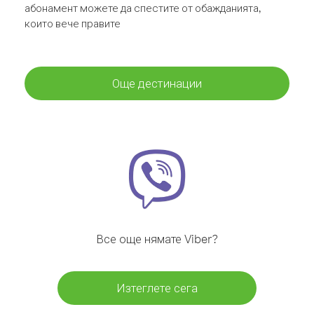
абонамент можете да спестите от обажданията,
които вече правите
Още дестинации
Все още нямате Viber?
Изтеглете сега