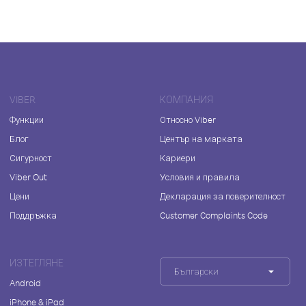
VIBER
КОМПАНИЯ
Функции
Относно Viber
Блог
Център на марката
Сигурност
Кариери
Viber Out
Условия и правила
Цени
Декларация за поверителност
Поддръжка
Customer Complaints Code
ИЗТЕГЛЯНЕ
Български
Android
iPhone & iPad