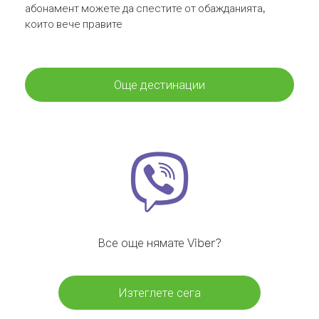
абонамент можете да спестите от обажданията,
които вече правите
Още дестинации
Все още нямате Viber?
Изтеглете сега