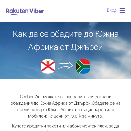
Вход
Togg
navig
Как да се обадите до Южна
Африка от Джърси
С Viber Out можете да направите качествени
обаждания до Южна Африка от Джърси.
Обадете се на
всеки номер в Южна Африка - стационарен или
мобилен! - с цени от 19.8 ¢ за минута.
Купете кредитни пакети или абонаментен план, за да