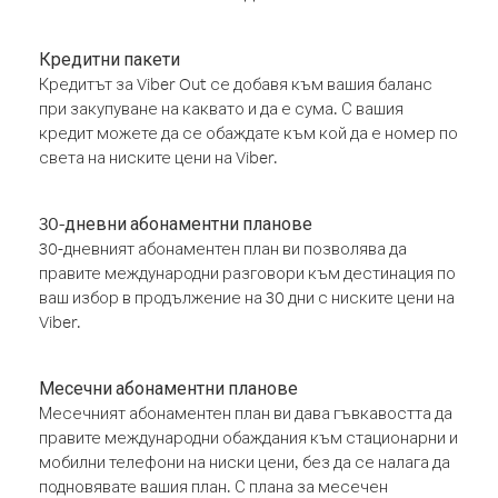
Кредитни пакети
Кредитът за Viber Out се добавя към вашия баланс
при закупуване на каквато и да е сума. С вашия
кредит можете да се обаждате към кой да е номер по
света на ниските цени на Viber.
30-дневни абонаментни планове
30-дневният абонаментен план ви позволява да
правите международни разговори към дестинация по
ваш избор в продължение на 30 дни с ниските цени на
Viber.
Месечни абонаментни планове
Месечният абонаментен план ви дава гъвкавостта да
правите международни обаждания към стационарни и
мобилни телефони на ниски цени, без да се налага да
подновявате вашия план. С плана за месечен