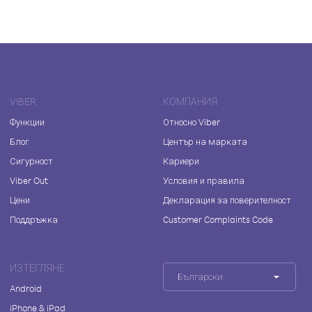
VIBER
КОМПАНИЯ
Функции
Относно Viber
Блог
Център на марката
Сигурност
Кариери
Viber Out
Условия и правила
Цени
Декларация за поверителност
Поддръжка
Customer Complaints Code
ИЗТЕГЛЯНЕ
Български
Android
iPhone & iPad