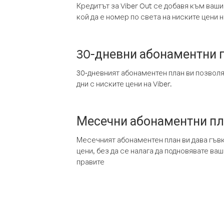
Кредитът за Viber Out се добавя към ваши
кой да е номер по света на ниските цени на
30-дневни абонаментни 
30-дневният абонаментен план ви позвол
дни с ниските цени на Viber.
Месечни абонаментни п
Месечният абонаментен план ви дава гъв
цени, без да се налага да подновявате ва
правите