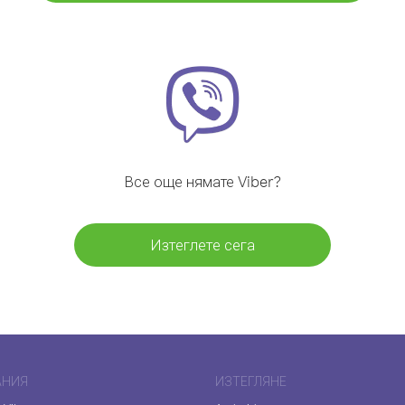
Все още нямате Viber?
Изтеглете сега
АНИЯ
ИЗТЕГЛЯНЕ