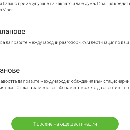
я баланс при закупуване на каквато и да е сума. С вашия креди
 Viber.
планове
ява да правите международни разговори към дестинация по ваш
ланове
кавостта да правите международни обаждания към стационарни 
шия план. С плана за месечен абонамент можете да спестите от 
Търсене на още дестинации