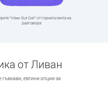
рете “Viber Out Call” от горната лента на
разговора
ика от Ливан
е гъвкави, евтини опции за