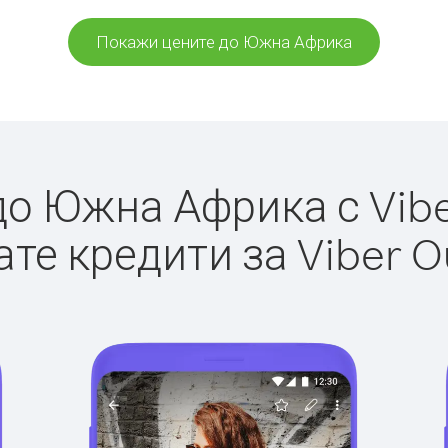
Покажи цените до Южна Африка
о Южна Африка с Viber
те кредити за Viber O