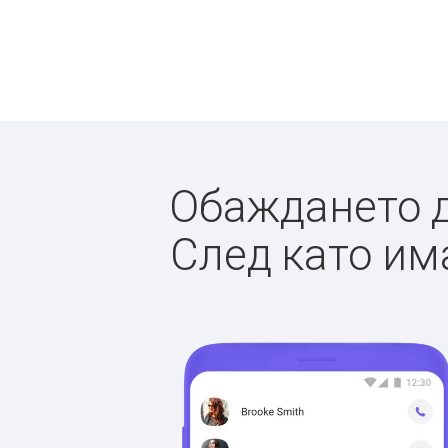
Обаждането д
След като има