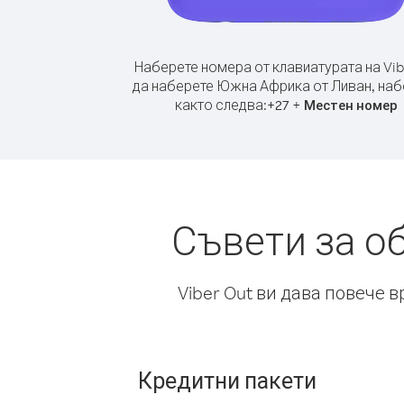
Наберете номера от клавиатурата на Vib
да наберете Южна Африка от Ливан, наб
както следва:
+
+
27
Местен номер
Съвети за о
Viber Out ви дава повече 
Кредитни пакети