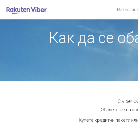
Изтеглян
Как да се о
С Viber 
Обадете се на вс
Купете кредитни пакети ил