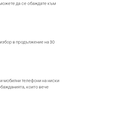
т можете да се обаждате към
 избор в продължение на 30
и мобилни телефони на ниски
обажданията, които вече