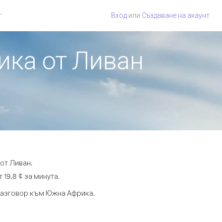
г
Вход
или
Създаване на акаунт
ика от Ливан
от Ливан.
19.8 ¢ за минута.
 разговор към Южна Африка.