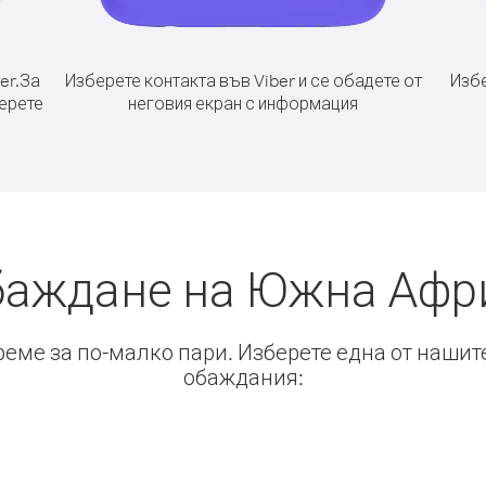
er.
За
Изберете контакта във Viber и се обадете от
Избе
ерете
неговия екран с информация
баждане на Южна Афр
време за по-малко пари. Изберете една от нашит
обаждания: