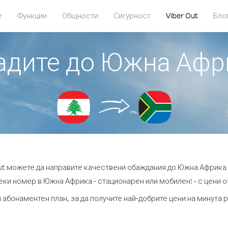
е
Функции
Общности
Сигурност
Viber Out
Бло
бадите до Южна Афр
Out можете да направите качествени обаждания до Южна Африка 
еки номер в Южна Африка - стационарен или мобилен! - с цени от 
и абонаментен план, за да получите най-добрите цени на минута