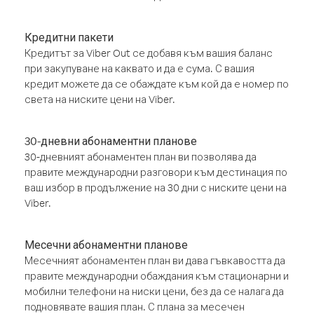
Кредитни пакети
Кредитът за Viber Out се добавя към вашия баланс
при закупуване на каквато и да е сума. С вашия
кредит можете да се обаждате към кой да е номер по
света на ниските цени на Viber.
30-дневни абонаментни планове
30-дневният абонаментен план ви позволява да
правите международни разговори към дестинация по
ваш избор в продължение на 30 дни с ниските цени на
Viber.
Месечни абонаментни планове
Месечният абонаментен план ви дава гъвкавостта да
правите международни обаждания към стационарни и
мобилни телефони на ниски цени, без да се налага да
подновявате вашия план. С плана за месечен