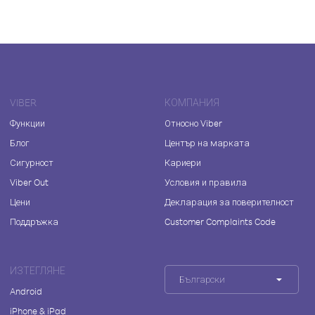
VIBER
КОМПАНИЯ
Функции
Относно Viber
Блог
Център на марката
Сигурност
Кариери
Viber Out
Условия и правила
Цени
Декларация за поверителност
Поддръжка
Customer Complaints Code
ИЗТЕГЛЯНЕ
Български
Android
iPhone & iPad