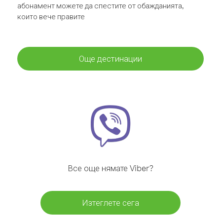
абонамент можете да спестите от обажданията,
които вече правите
Още дестинации
Все още нямате Viber?
Изтеглете сега