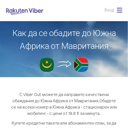
Вход
Togg
navig
Как да се обадите до Южна
Африка от Мавритания
С Viber Out можете да направите качествени
обаждания до Южна Африка от Мавритания.
Обадете
се на всеки номер в Южна Африка - стационарен или
мобилен! - с цени от 19.8 ¢ за минута.
Купете кредитни пакети или абонаментен план, за да