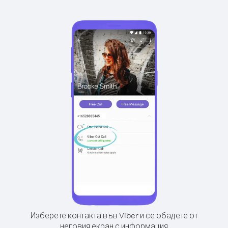
Изберете контакта във Viber и се обадете от
неговия екран с информация