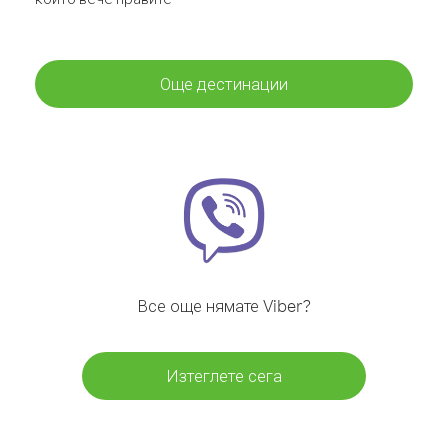
Още дестинации
Все още нямате Viber?
Изтеглете сега