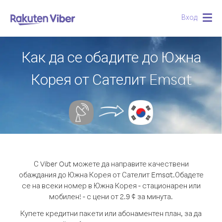
Вход
Togg
navig
Как да се обадите до Южна
Корея от Сателит Emsat
С Viber Out можете да направите качествени
обаждания до Южна Корея от Сателит Emsat.
Обадете
се на всеки номер в Южна Корея - стационарен или
мобилен! - с цени от 2.9 ¢ за минута.
Купете кредитни пакети или абонаментен план, за да