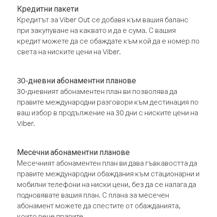
Кредитни пакети
Кредитът за Viber Out се добавя към вашия баланс
при закупуване на каквато и да е сума. С вашия
кредит можете да се обаждате към кой да е номер по
света на ниските цени на Viber.
30-дневни абонаментни планове
30-дневният абонаментен план ви позволява да
правите международни разговори към дестинация по
ваш избор в продължение на 30 дни с ниските цени на
Viber.
Месечни абонаментни планове
Месечният абонаментен план ви дава гъвкавостта да
правите международни обаждания към стационарни и
мобилни телефони на ниски цени, без да се налага да
подновявате вашия план. С плана за месечен
абонамент можете да спестите от обажданията,
които вече правите