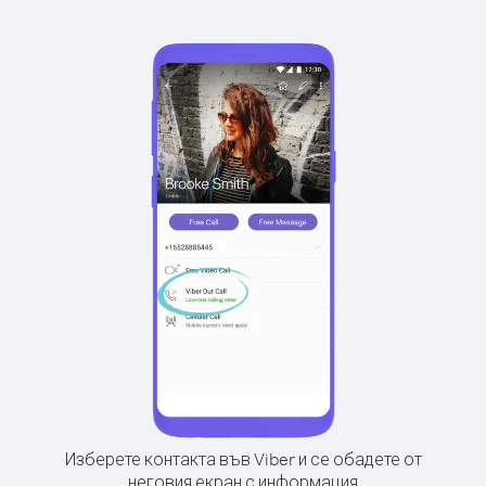
Изберете контакта във Viber и се обадете от
неговия екран с информация