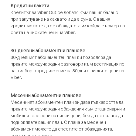
Кредитни пакети
Кредитът за Viber Out се добавя към вашия баланс
при закупуване на каквато и да е сума. С вашия
кредит можете да се обаждате към кой да е номер по
света на ниските цени на Viber.
30-дневни абонаментни планове
30-дневният абонаментен план ви позволява да
правите международни разговори към дестинация по
ваш избор в продължение на 30 дни с ниските цени на
Viber.
Месечни абонаментни планове
Месечният абонаментен план ви дава гъвкавостта да
правите международни обаждания към стационарни и
мобилни телефони на ниски цени, без да се налага да
подновявате вашия план. С плана за месечен
абонамент можете да спестите от обажданията,
които вече правите