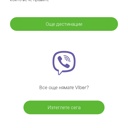
Още дестинации
Все още нямате Viber?
Изтеглете сега