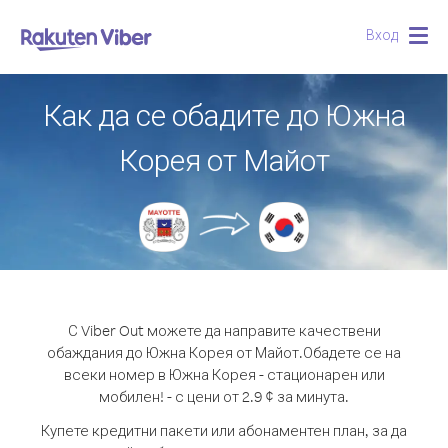
Вход
Togg
navig
Как да се обадите до Южна
Корея от Майот
С Viber Out можете да направите качествени
обаждания до Южна Корея от Майот.
Обадете се на
всеки номер в Южна Корея - стационарен или
мобилен! - с цени от 2.9 ¢ за минута.
Купете кредитни пакети или абонаментен план, за да