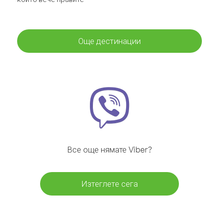
Още дестинации
Все още нямате Viber?
Изтеглете сега