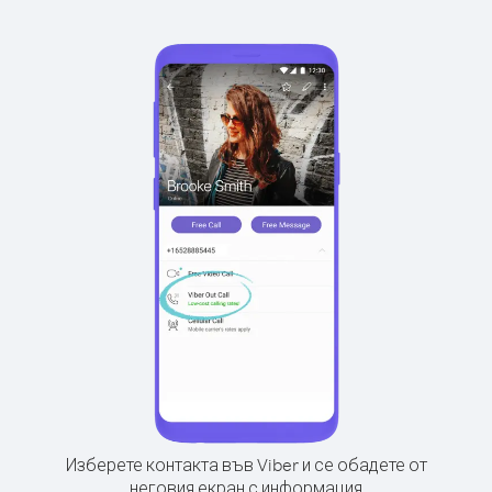
Изберете контакта във Viber и се обадете от
неговия екран с информация