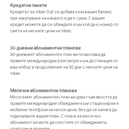
Кредитни пакети
Кредитът за Viber Out се добавя към вашия баланс
при закупуване на каквато и да е сума. С вашия
кредит можете да се обаждате към кой да е номер по
света на ниските цени на Viber.
30-дневни абонаментни планове
30-дневният абонаментен план ви позволява да
правите международни разговори към дестинация по
ваш избор в продължение на 30 дни с ниските цени на
Viber.
Месечни абонаментни планове
Месечният абонаментен план ви дава гъвкавостта да
правите международни обаждания към стационарни и
мобилни телефони на ниски цени, без да се налага да
подновявате вашия план. С плана за месечен
абонамент можете да спестите от обажданията,
които вече правите