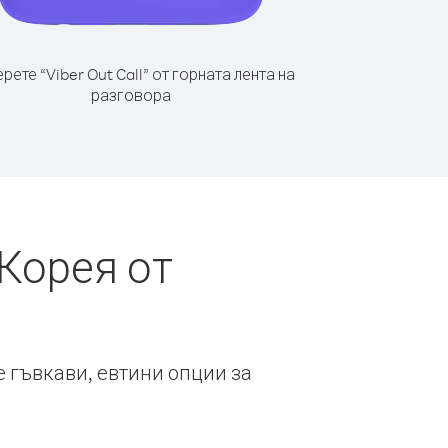
рете “Viber Out Call” от горната лента на
разговора
Корея от
е гъвкави, евтини опции за