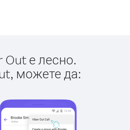
 Out е лесно.
ut, можете да: