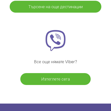
Търсене на още дестинации
Все още нямате Viber?
Изтеглете сега