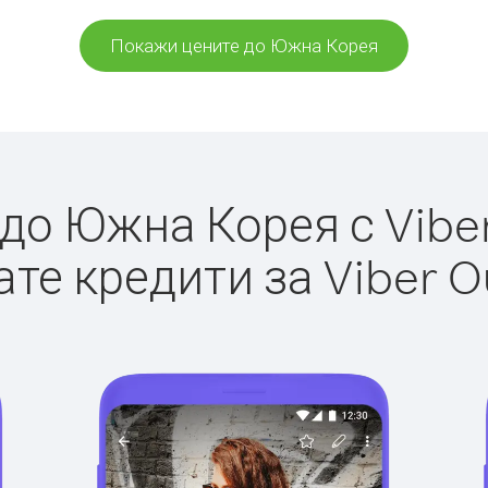
Покажи цените до Южна Корея
о Южна Корея с Viber
те кредити за Viber O