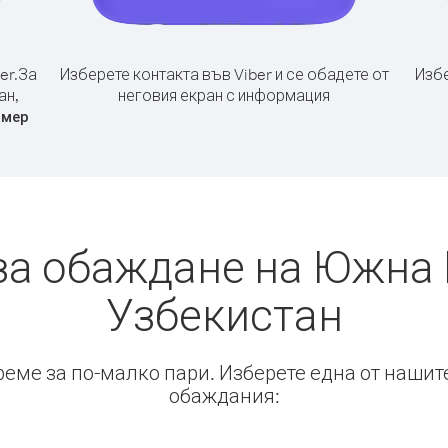
er.
За
Изберете контакта във Viber и се обадете от
Избе
ан,
неговия екран с информация
омер
за обаждане на Южна 
Узбекистан
време за по-малко пари. Изберете една от нашит
обаждания: