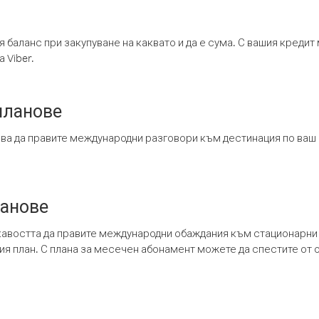
я баланс при закупуване на каквато и да е сума. С вашия креди
 Viber.
планове
ява да правите международни разговори към дестинация по ваш
ланове
кавостта да правите международни обаждания към стационарни 
шия план. С плана за месечен абонамент можете да спестите от 