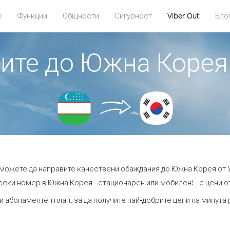
е
Функции
Общности
Сигурност
Viber Out
Бло
дите до Южна Корея
t можете да направите качествени обаждания до Южна Корея от 
секи номер в Южна Корея - стационарен или мобилен! - с цени от 
и абонаментен план, за да получите най-добрите цени на минут