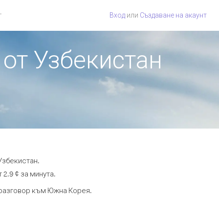
г
Вход
или
Създаване на акаунт
 от Узбекистан
Узбекистан.
2.9 ¢ за минута.
а разговор към Южна Корея.