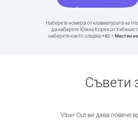
Наберете номера от клавиатурата на Vib
да наберете Южна Корея от Узбекист
наберете както следва:
+
+
82
Местен н
Съвети 
Viber Out ви дава повече 