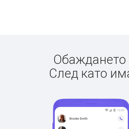
Обаждането д
След като има