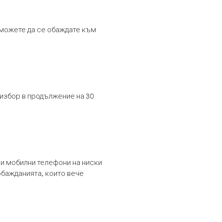
т можете да се обаждате към
 избор в продължение на 30
и мобилни телефони на ниски
обажданията, които вече