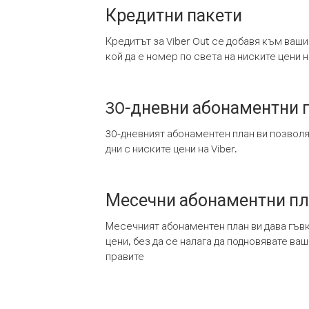
Кредитни пакети
Кредитът за Viber Out се добавя към ваши
кой да е номер по света на ниските цени на
30-дневни абонаментни 
30-дневният абонаментен план ви позвол
дни с ниските цени на Viber.
Месечни абонаментни п
Месечният абонаментен план ви дава гъв
цени, без да се налага да подновявате ва
правите