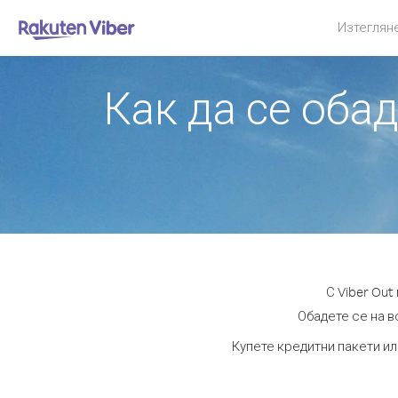
Изтеглян
Как да се оба
С Viber Ou
Обадете се на в
Купете кредитни пакети ил