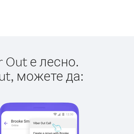
 Out е лесно.
ut, можете да: