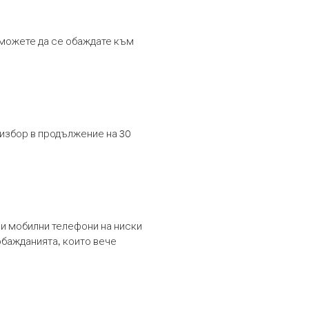
т можете да се обаждате към
 избор в продължение на 30
и мобилни телефони на ниски
обажданията, които вече