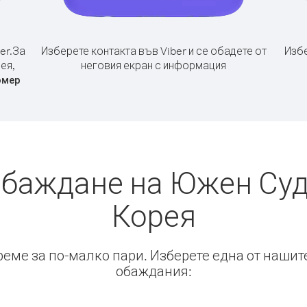
er.
За
Изберете контакта във Viber и се обадете от
Избе
ея,
неговия екран с информация
омер
обаждане на Южен Су
Корея
време за по-малко пари. Изберете една от нашит
обаждания: