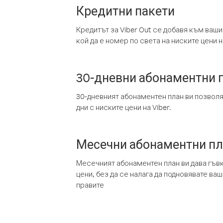
Кредитни пакети
Кредитът за Viber Out се добавя към ваши
кой да е номер по света на ниските цени на
30-дневни абонаментни 
30-дневният абонаментен план ви позвол
дни с ниските цени на Viber.
Месечни абонаментни п
Месечният абонаментен план ви дава гъв
цени, без да се налага да подновявате ва
правите