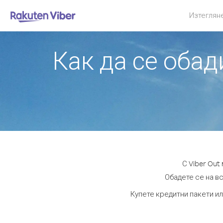
Изтеглян
Как да се оба
С Viber Ou
Обадете се на вс
Купете кредитни пакети ил