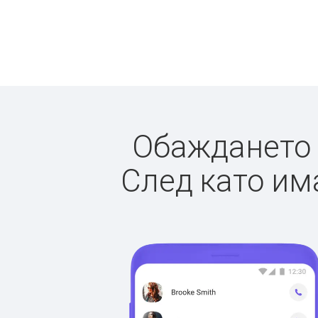
Обаждането д
След като има