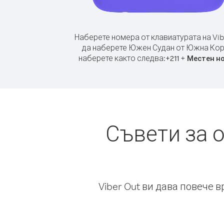
Наберете номера от клавиатурата на Vib
да наберете Южен Судан от Южна Кор
наберете както следва:
+
+
211
Местен н
Съвети за 
Viber Out ви дава повече 