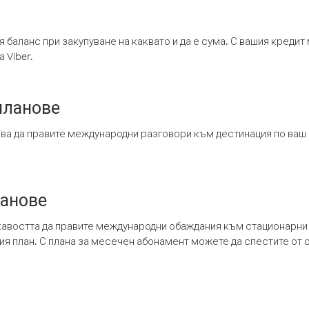
я баланс при закупуване на каквато и да е сума. С вашия креди
 Viber.
планове
ява да правите международни разговори към дестинация по ваш
ланове
кавостта да правите международни обаждания към стационарни 
шия план. С плана за месечен абонамент можете да спестите от 