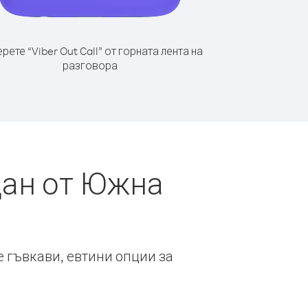
рете “Viber Out Call” от горната лента на
разговора
дан от Южна
е гъвкави, евтини опции за