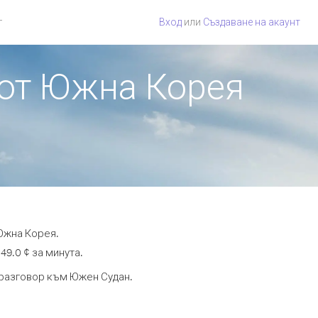
г
Вход
или
Създаване на акаунт
 от Южна Корея
Южна Корея.
49.0 ¢ за минута.
а разговор към Южен Судан.