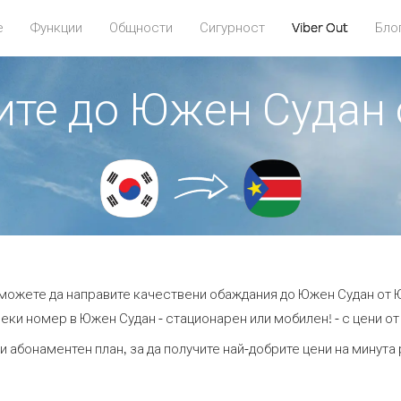
е
Функции
Общности
Сигурност
Viber Out
Бло
дите до Южен Судан
t можете да направите качествени обаждания до Южен Судан от 
еки номер в Южен Судан - стационарен или мобилен! - с цени от 
и абонаментен план, за да получите най-добрите цени на минут