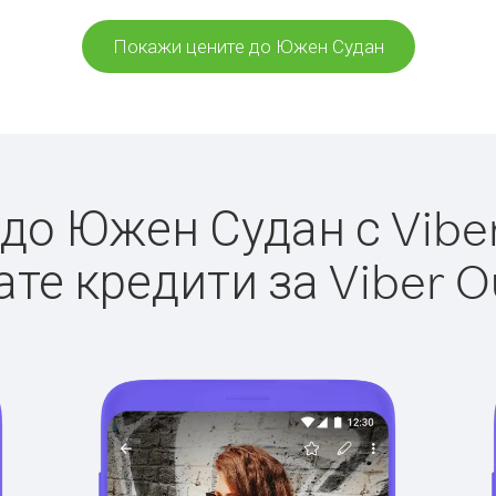
Покажи цените до Южен Судан
о Южен Судан с Viber
те кредити за Viber O