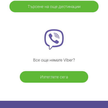
Търсене на още дестинации
Все още нямате Viber?
Изтеглете сега