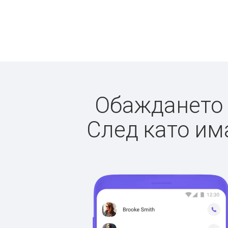
Обаждането д
След като има