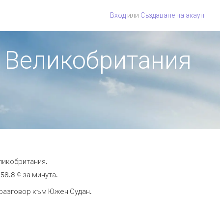
г
Вход
или
Създаване на акаунт
т Великобритания
ликобритания.
58.8 ¢ за минута.
а разговор към Южен Судан.