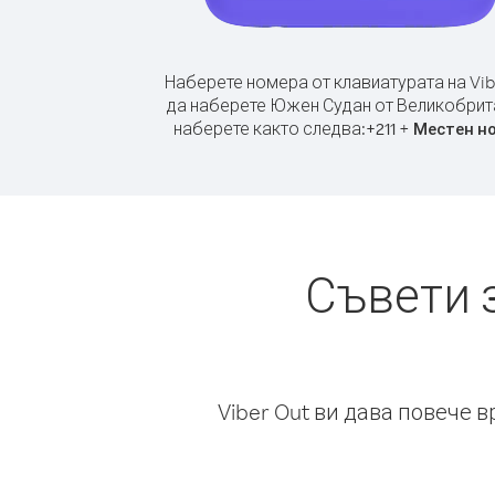
Наберете номера от клавиатурата на Vib
да наберете Южен Судан от Великобрит
наберете както следва:
+
+
211
Местен н
Съвети 
Viber Out ви дава повече 