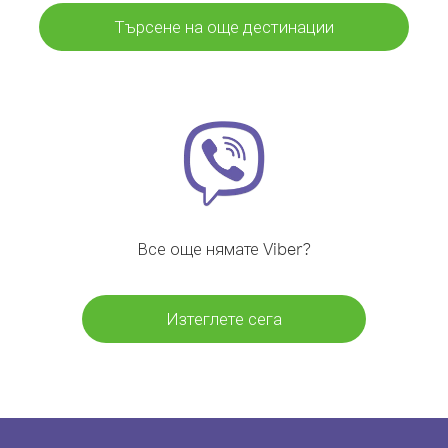
Търсене на още дестинации
Все още нямате Viber?
Изтеглете сега