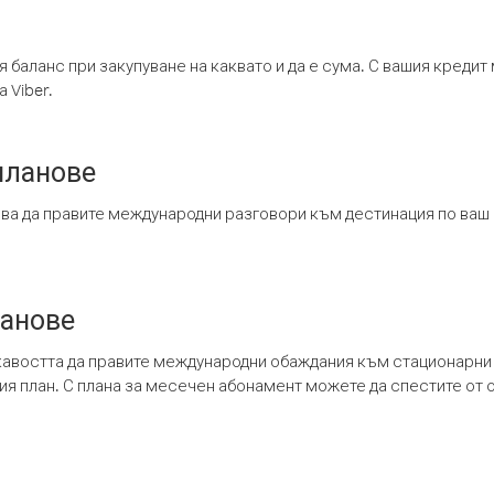
я баланс при закупуване на каквато и да е сума. С вашия креди
 Viber.
планове
ява да правите международни разговори към дестинация по ваш
ланове
кавостта да правите международни обаждания към стационарни 
шия план. С плана за месечен абонамент можете да спестите от 