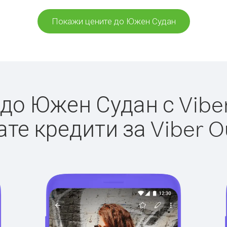
Покажи цените до Южен Судан
о Южен Судан с Viber
те кредити за Viber O