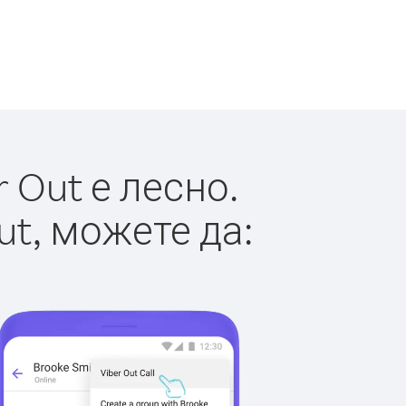
 Out е лесно.
ut, можете да: