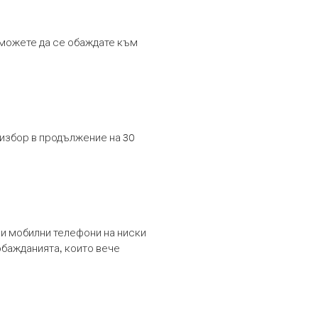
т можете да се обаждате към
 избор в продължение на 30
и мобилни телефони на ниски
обажданията, които вече