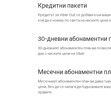
Кредитни пакети
Кредитът за Viber Out се добавя към ваши
кой да е номер по света на ниските цени на
30-дневни абонаментни 
30-дневният абонаментен план ви позвол
дни с ниските цени на Viber.
Месечни абонаментни п
Месечният абонаментен план ви дава гъв
цени, без да се налага да подновявате ва
правите