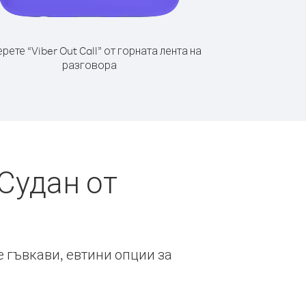
рете “Viber Out Call” от горната лента на
разговора
Судан от
е гъвкави, евтини опции за