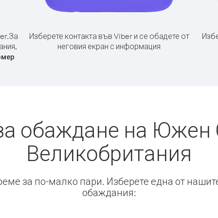
er.
За
Изберете контакта във Viber и се обадете от
Избе
ания,
неговия екран с информация
омер
за обаждане на Южен 
Великобритания
време за по-малко пари. Изберете една от нашит
обаждания: