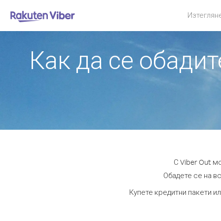
Изтеглян
Как да се обади
С Viber Out 
Обадете се на вс
Купете кредитни пакети ил