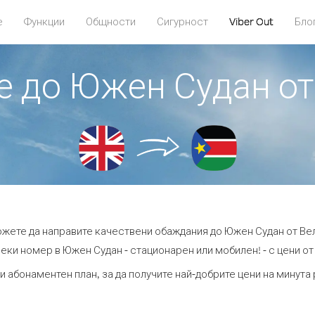
е
Функции
Общности
Сигурност
Viber Out
Бло
те до Южен Судан о
можете да направите качествени обаждания до Южен Судан от Ве
еки номер в Южен Судан - стационарен или мобилен! - с цени от 
и абонаментен план, за да получите най-добрите цени на минут