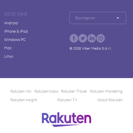
ИЗТЕГЛЯНЕ
Български
Android
iPhone & iPad
Windows PC
Mac
©
2026
Viber Media S.à r.l.
Linux
Rakuten Viki
Rakuten Kobo
Rakuten Travel
Rakuten Marketing
Rakuten Insight
Rakuten TV
About Rakuten