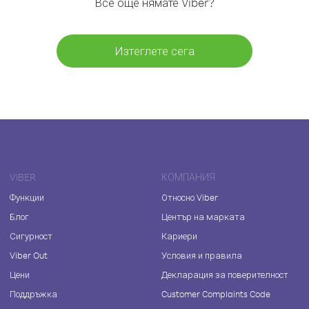
Все още нямате Viber?
Изтеглете сега
VIBER
КОМПАНИЯ
Функции
Относно Viber
Блог
Център на марката
Сигурност
Кариери
Viber Out
Условия и правила
Цени
Декларация за поверителност
Поддръжка
Customer Complaints Code