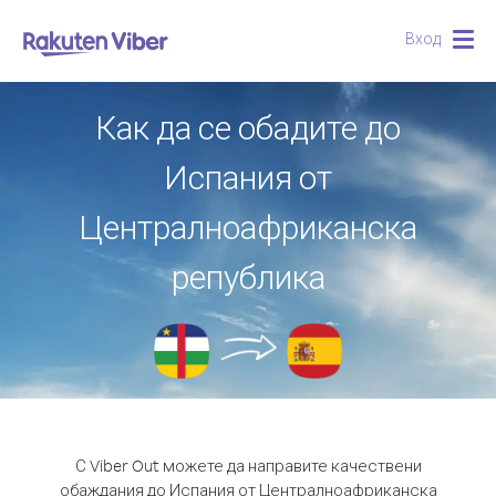
Вход
Togg
navig
Как да се обадите до
Испания от
Централноафриканска
република
С Viber Out можете да направите качествени
обаждания до Испания от Централноафриканска