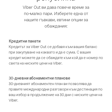
Viber Out ви дава повече време за
по-малко пари. Изберете една от
нашите гъвкави, евтини опции за
обаждания:
Кредитни пакети
Кредитът за Viber Out се добавя към вашия баланс
при закупуване на каквато и да е сума. С вашия
кредит можете да се обаждате към кой да е номер по
света на ниските цени на Viber.
30-дневни абонаментни планове
30-дневният абонаментен план ви позволява да
правите международни разговори към дестинация по
ваш избор в продължение на 30 дни с ниските цени на
Viber.