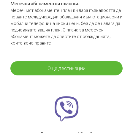
Месечни абонаментни планове
Месечният абонаментен план ви дава гъвкавостта да
правите международни обаждания към стационарни и
мобилни телефони на ниски цени, без да се налага да
подновявате вашия план. С плана за месечен
абонамент можете да спестите от обажданията,
които вече правите
Още дестинации