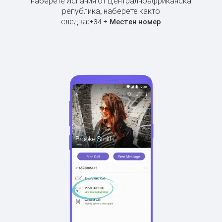
наберете Испания от Централноафриканска
република, наберете както
следва:
+
+
34
Местен номер