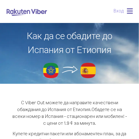
Вход
Togg
navig
Как да се обадите до
Испания от Етиопия
С Viber Out можете да направите качествени
обаждания до Испания от Етиопия.
Обадете се на
всеки номер в Испания - стационарен или мобилен! -
с цени от 1.9 ¢ за минута.
Купете кредитни пакети или абонаментен план, за да