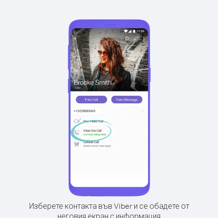
Изберете контакта във Viber и се обадете от
неговия екран с информация