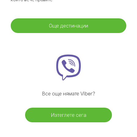
Още дестинации
Все още нямате Viber?
Изтеглете сега