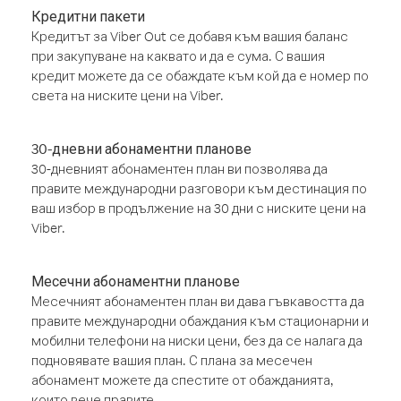
Кредитни пакети
Кредитът за Viber Out се добавя към вашия баланс
при закупуване на каквато и да е сума. С вашия
кредит можете да се обаждате към кой да е номер по
света на ниските цени на Viber.
30-дневни абонаментни планове
30-дневният абонаментен план ви позволява да
правите международни разговори към дестинация по
ваш избор в продължение на 30 дни с ниските цени на
Viber.
Месечни абонаментни планове
Месечният абонаментен план ви дава гъвкавостта да
правите международни обаждания към стационарни и
мобилни телефони на ниски цени, без да се налага да
подновявате вашия план. С плана за месечен
абонамент можете да спестите от обажданията,
които вече правите