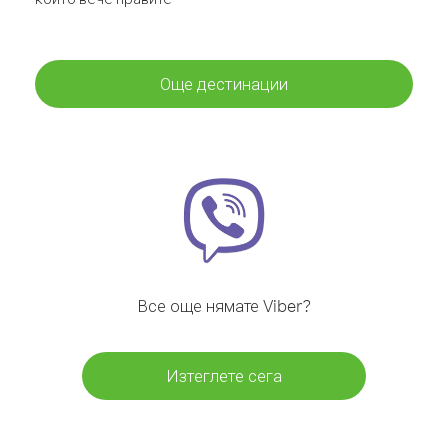
Още дестинации
Все още нямате Viber?
Изтеглете сега