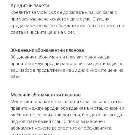
Кредитни пакети
Кредитът за Viber Out се добавя към вашия баланс
при закупуване на каквато и да е сума. С вашия
кредит можете да се обаждате към кой да е номер по
света на ниските цени на Viber.
30-дневни абонаментни планове
30-дневният абонаментен план ви позволява да
правите международни разговори към дестинация по
ваш избор в продължение на 30 дни с ниските цени на
Viber.
Месечни абонаментни планове
Месечният абонаментен план ви дава гъвкавостта да
правите международни обаждания към стационарни и
мобилни телефони на ниски цени, без да се налага да
подновявате вашия план. С плана за месечен
абонамент можете да спестите от обажданията,
които вече правите