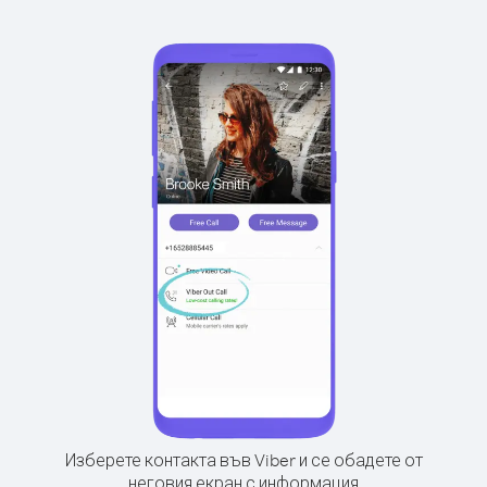
Изберете контакта във Viber и се обадете от
неговия екран с информация