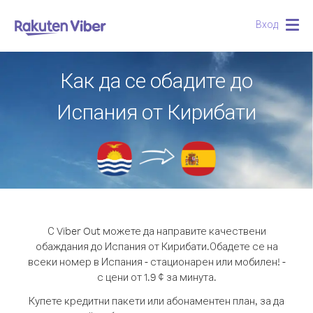
Вход
Togg
navig
Как да се обадите до
Испания от Кирибати
С Viber Out можете да направите качествени
обаждания до Испания от Кирибати.
Обадете се на
всеки номер в Испания - стационарен или мобилен! -
с цени от 1.9 ¢ за минута.
Купете кредитни пакети или абонаментен план, за да