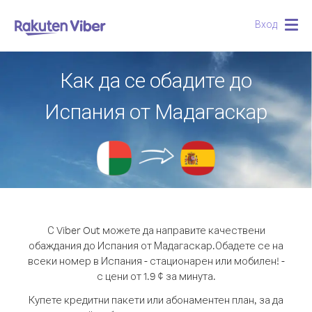
Вход
Togg
navig
Как да се обадите до
Испания от Мадагаскар
С Viber Out можете да направите качествени
обаждания до Испания от Мадагаскар.
Обадете се на
всеки номер в Испания - стационарен или мобилен! -
с цени от 1.9 ¢ за минута.
Купете кредитни пакети или абонаментен план, за да