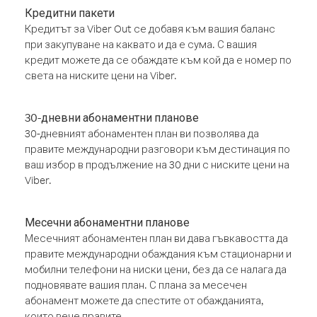
Кредитни пакети
Кредитът за Viber Out се добавя към вашия баланс
при закупуване на каквато и да е сума. С вашия
кредит можете да се обаждате към кой да е номер по
света на ниските цени на Viber.
30-дневни абонаментни планове
30-дневният абонаментен план ви позволява да
правите международни разговори към дестинация по
ваш избор в продължение на 30 дни с ниските цени на
Viber.
Месечни абонаментни планове
Месечният абонаментен план ви дава гъвкавостта да
правите международни обаждания към стационарни и
мобилни телефони на ниски цени, без да се налага да
подновявате вашия план. С плана за месечен
абонамент можете да спестите от обажданията,
които вече правите