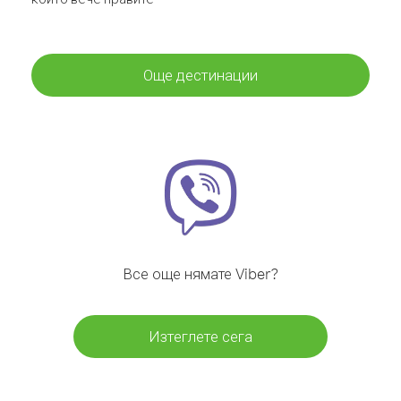
Още дестинации
Все още нямате Viber?
Изтеглете сега