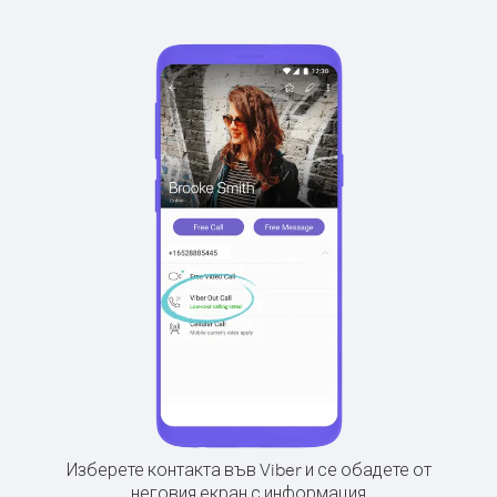
Изберете контакта във Viber и се обадете от
неговия екран с информация