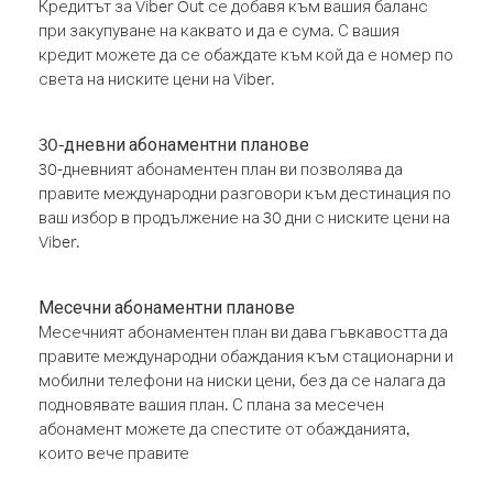
Кредитът за Viber Out се добавя към вашия баланс
при закупуване на каквато и да е сума. С вашия
кредит можете да се обаждате към кой да е номер по
света на ниските цени на Viber.
30-дневни абонаментни планове
30-дневният абонаментен план ви позволява да
правите международни разговори към дестинация по
ваш избор в продължение на 30 дни с ниските цени на
Viber.
Месечни абонаментни планове
Месечният абонаментен план ви дава гъвкавостта да
правите международни обаждания към стационарни и
мобилни телефони на ниски цени, без да се налага да
подновявате вашия план. С плана за месечен
абонамент можете да спестите от обажданията,
които вече правите