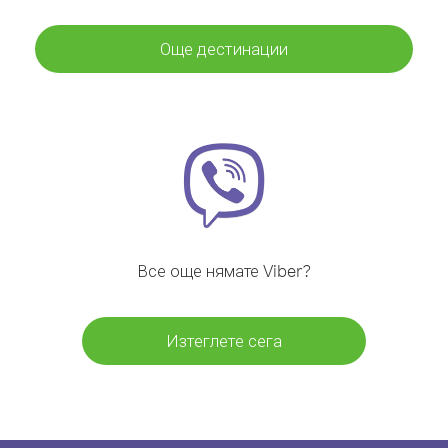
Още дестинации
Все още нямате Viber?
Изтеглете сега