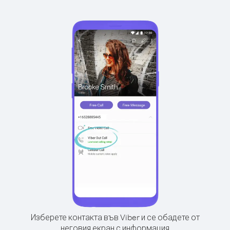
Изберете контакта във Viber и се обадете от
неговия екран с информация