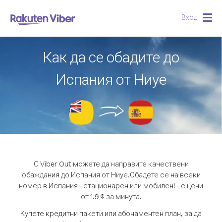
Вход
Togg
navig
Как да се обадите до
Испания от Ниуе
С Viber Out можете да направите качествени
обаждания до Испания от Ниуе.
Обадете се на всеки
номер в Испания - стационарен или мобилен! - с цени
от 1.9 ¢ за минута.
Купете кредитни пакети или абонаментен план, за да