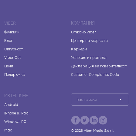
VIBER
КОМПАНИЯ
Функции
Относно Viber
Блог
Център на марката
Сигурност
Кариери
Viber Out
Условия и правила
Цени
Декларация за поверителност
Поддръжка
Customer Complaints Code
ИЗТЕГЛЯНЕ
Български
Android
iPhone & iPad
Windows PC
Mac
©
2026
Viber Media S.à r.l.