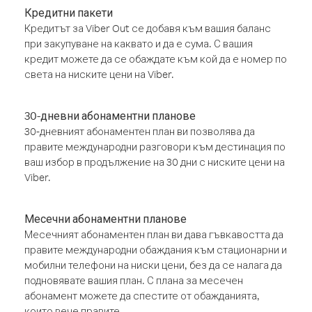
Кредитни пакети
Кредитът за Viber Out се добавя към вашия баланс
при закупуване на каквато и да е сума. С вашия
кредит можете да се обаждате към кой да е номер по
света на ниските цени на Viber.
30-дневни абонаментни планове
30-дневният абонаментен план ви позволява да
правите международни разговори към дестинация по
ваш избор в продължение на 30 дни с ниските цени на
Viber.
Месечни абонаментни планове
Месечният абонаментен план ви дава гъвкавостта да
правите международни обаждания към стационарни и
мобилни телефони на ниски цени, без да се налага да
подновявате вашия план. С плана за месечен
абонамент можете да спестите от обажданията,
които вече правите