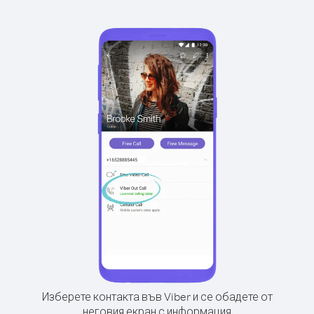
Изберете контакта във Viber и се обадете от
неговия екран с информация