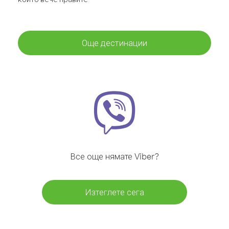
Още дестинации
Все още нямате Viber?
Изтеглете сега