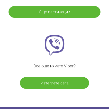
Още дестинации
Все още нямате Viber?
Изтеглете сега