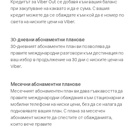
Кредитът за Viber Out се добавя към вашия баланс
при закупуване на каквато и да е сума. С вашия
кредит можете да се обаждате към кой да е номер по
света на ниските цени на Viber.
30-дневни абонаментни планове
30-дневният абонаментен план ви позволява да
правите международни разговори към дестинация по
ваш избор в продължение на 30 дни с ниските цени на
Viber.
Месечни абонаментни планове
Месечният абонаментен план ви дава гъвкавостта да
правите международни обаждания към стационарни и
мобилни телефони на ниски цени, без да се налага да
подновявате вашия план. С плана за месечен
абонамент можете да спестите от обажданията,
които вече правите