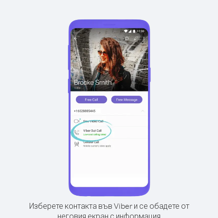
Изберете контакта във Viber и се обадете от
неговия екран с информация