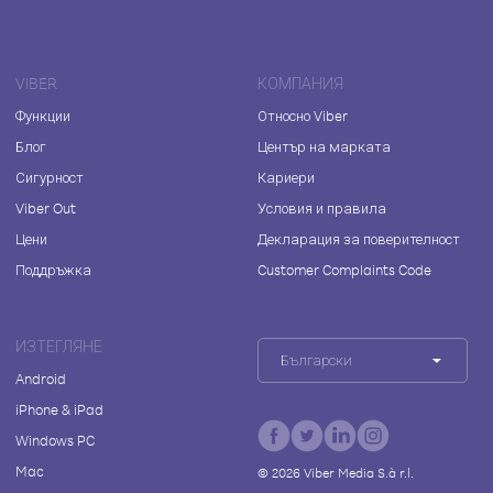
VIBER
КОМПАНИЯ
Функции
Относно Viber
Блог
Център на марката
Сигурност
Кариери
Viber Out
Условия и правила
Цени
Декларация за поверителност
Поддръжка
Customer Complaints Code
ИЗТЕГЛЯНЕ
Български
Android
iPhone & iPad
Windows PC
Mac
©
2026
Viber Media S.à r.l.