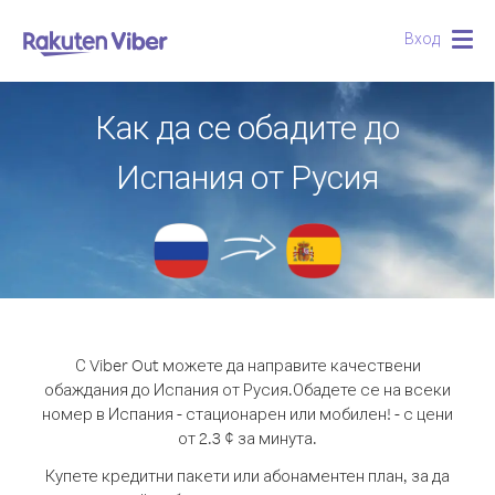
Вход
Togg
navig
Как да се обадите до
Испания от Русия
С Viber Out можете да направите качествени
обаждания до Испания от Русия.
Обадете се на всеки
номер в Испания - стационарен или мобилен! - с цени
от 2.3 ¢ за минута.
Купете кредитни пакети или абонаментен план, за да