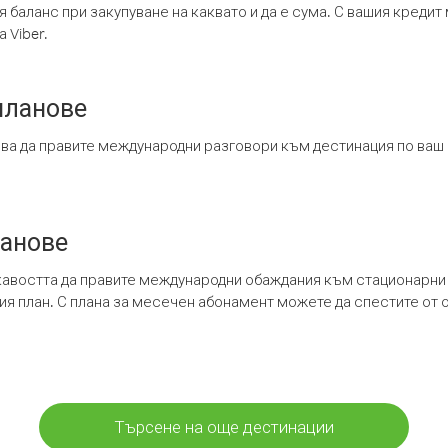
я баланс при закупуване на каквато и да е сума. С вашия креди
 Viber.
планове
ява да правите международни разговори към дестинация по ваш
ланове
кавостта да правите международни обаждания към стационарни 
шия план. С плана за месечен абонамент можете да спестите от 
Търсене на още дестинации