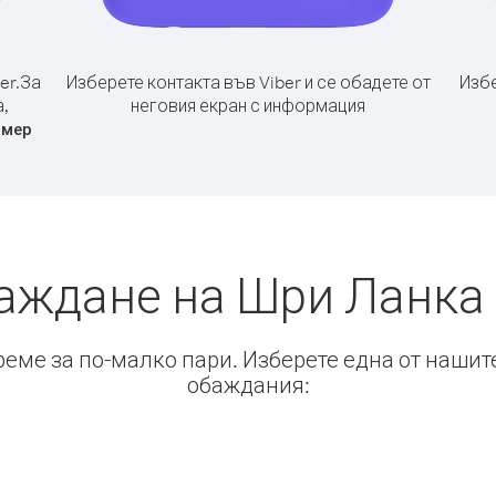
er.
За
Изберете контакта във Viber и се обадете от
Избе
,
неговия екран с информация
омер
аждане на Шри Ланка
време за по-малко пари. Изберете една от нашит
обаждания: