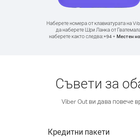
Наберете номера от клавиатурата на Vib
да наберете Шри Ланка от Гватемала
наберете както следва:
+
+
94
Местен н
Съвети за об
Viber Out ви дава повече 
Кредитни пакети