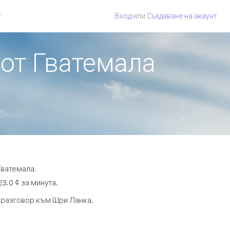
г
Вход
или
Създаване на акаунт
 от Гватемала
Гватемала.
3.0 ¢ за минута.
а разговор към Шри Ланка.