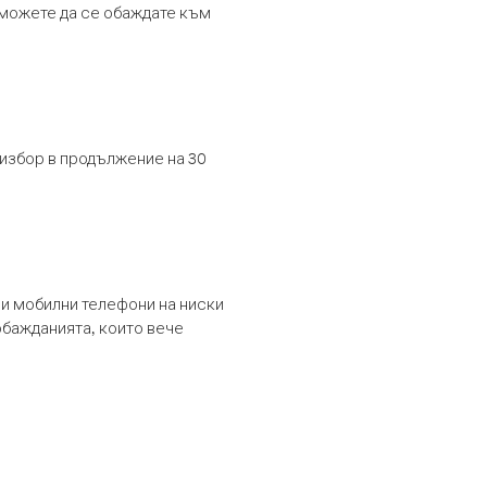
т можете да се обаждате към
 избор в продължение на 30
и мобилни телефони на ниски
обажданията, които вече