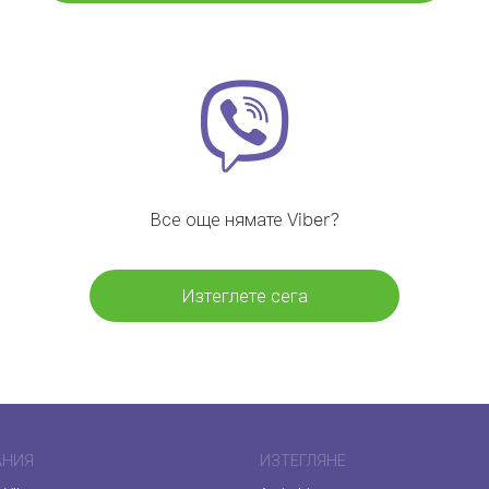
Все още нямате Viber?
Изтеглете сега
АНИЯ
ИЗТЕГЛЯНЕ