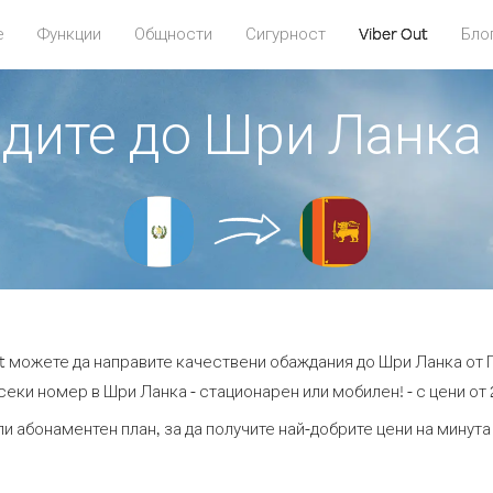
е
Функции
Общности
Сигурност
Viber Out
Бло
адите до Шри Ланка
ut можете да направите качествени обаждания до Шри Ланка от 
секи номер в Шри Ланка - стационарен или мобилен! - с цени от 2
ли абонаментен план, за да получите най-добрите цени на минут