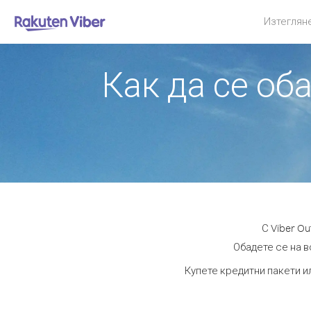
Изтеглян
Как да се об
С Viber O
Обадете се на в
Купете кредитни пакети и