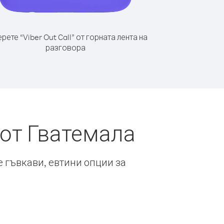
рете “Viber Out Call” от горната лента на
разговора
 от Гватемала
е гъвкави, евтини опции за