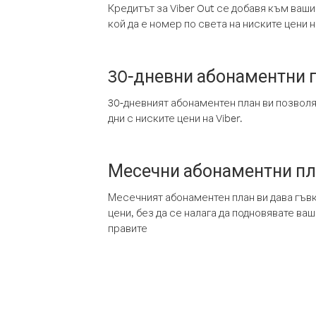
Кредитът за Viber Out се добавя към ваши
кой да е номер по света на ниските цени на
30-дневни абонаментни 
30-дневният абонаментен план ви позвол
дни с ниските цени на Viber.
Месечни абонаментни п
Месечният абонаментен план ви дава гъв
цени, без да се налага да подновявате ва
правите