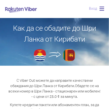
Вход
Togg
navig
Как да се обадите до Шри
Ланка от Кирибати
С Viber Out можете да направите качествени
обаждания до Шри Ланка от Кирибати.
Обадете се на
всеки номер в Шри Ланка - стационарен или мобилен!
- с цени от 23.0 ¢ за минута.
Купете кредитни пакети или абонаментен план, за да