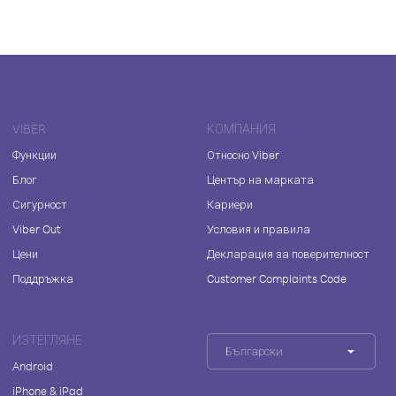
VIBER
КОМПАНИЯ
Функции
Относно Viber
Блог
Център на марката
Сигурност
Кариери
Viber Out
Условия и правила
Цени
Декларация за поверителност
Поддръжка
Customer Complaints Code
ИЗТЕГЛЯНЕ
Български
Android
iPhone & iPad