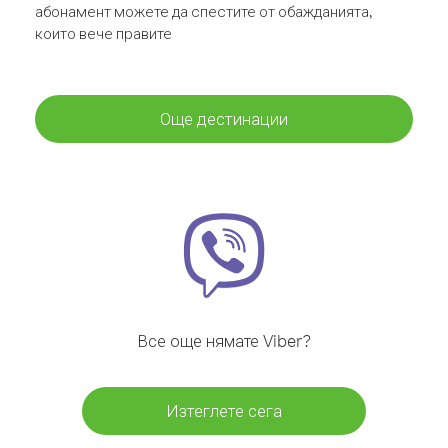
абонамент можете да спестите от обажданията,
които вече правите
Още дестинации
Все още нямате Viber?
Изтеглете сега