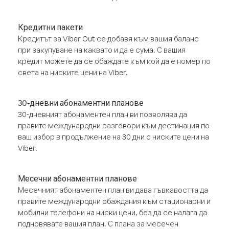
Кредитни пакети
Кредитът за Viber Out се добавя към вашия баланс
при закупуване на каквато и да е сума. С вашия
кредит можете да се обаждате към кой да е номер по
света на ниските цени на Viber.
30-дневни абонаментни планове
30-дневният абонаментен план ви позволява да
правите международни разговори към дестинация по
ваш избор в продължение на 30 дни с ниските цени на
Viber.
Месечни абонаментни планове
Месечният абонаментен план ви дава гъвкавостта да
правите международни обаждания към стационарни и
мобилни телефони на ниски цени, без да се налага да
подновявате вашия план. С плана за месечен