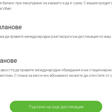
я баланс при закупуване на каквато и да е сума. С вашия креди
 Viber.
планове
ява да правите международни разговори към дестинация по ваш
ланове
кавостта да правите международни обаждания към стационарни 
шия план. С плана за месечен абонамент можете да спестите от 
Търсене на още дестинации