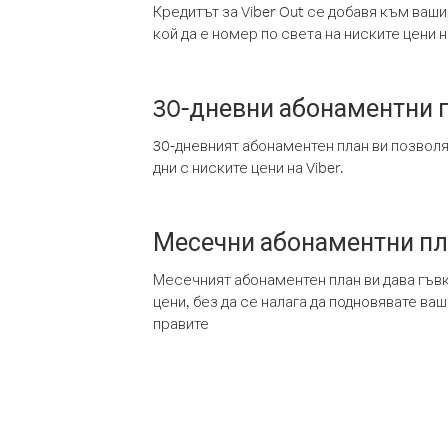
Кредитът за Viber Out се добавя към ваши
кой да е номер по света на ниските цени на
30-дневни абонаментни 
30-дневният абонаментен план ви позвол
дни с ниските цени на Viber.
Месечни абонаментни п
Месечният абонаментен план ви дава гъв
цени, без да се налага да подновявате ва
правите