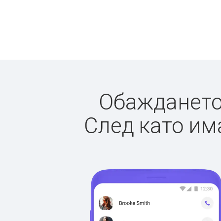
Обаждането 
След като има