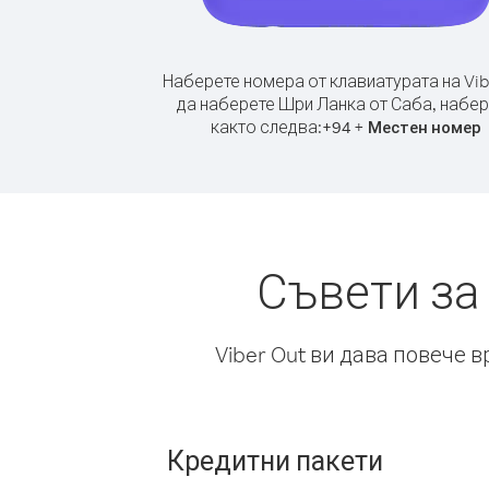
Наберете номера от клавиатурата на Vib
да наберете Шри Ланка от Саба, набе
както следва:
+
+
94
Местен номер
Съвети за
Viber Out ви дава повече 
Кредитни пакети