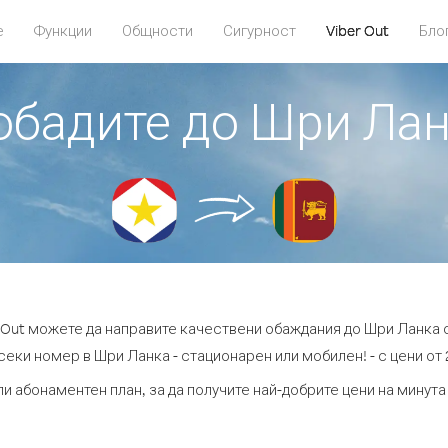
е
Функции
Общности
Сигурност
Viber Out
Бло
 обадите до Шри Лан
r Out можете да направите качествени обаждания до Шри Ланка о
секи номер в Шри Ланка - стационарен или мобилен! - с цени от 2
ли абонаментен план, за да получите най-добрите цени на минут