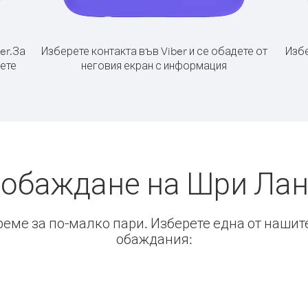
er.
За
Изберете контакта във Viber и се обадете от
Избе
рете
неговия екран с информация
 обаждане на Шри Лан
време за по-малко пари. Изберете една от нашит
обаждания: