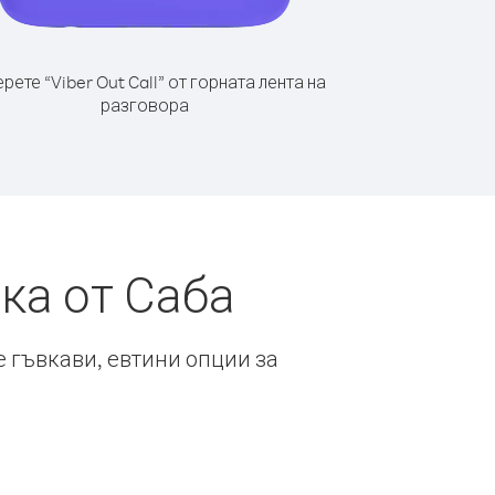
рете “Viber Out Call” от горната лента на
разговора
ка от Саба
е гъвкави, евтини опции за