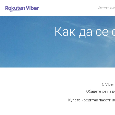
Изтеглян
Как да се
С Vibe
Обадете се на в
Купете кредитни пакети и