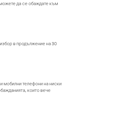
т можете да се обаждате към
 избор в продължение на 30
и мобилни телефони на ниски
обажданията, които вече