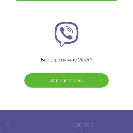
Все още нямате Viber?
Изтеглете сега
АНИЯ
ИЗТЕГЛЯНЕ