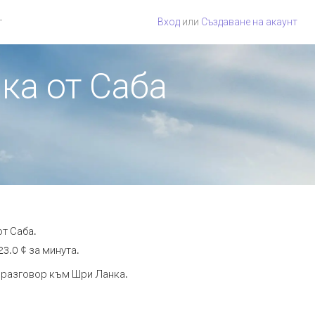
г
Вход
или
Създаване на акаунт
ка от Саба
т Саба.
3.0 ¢ за минута.
а разговор към Шри Ланка.