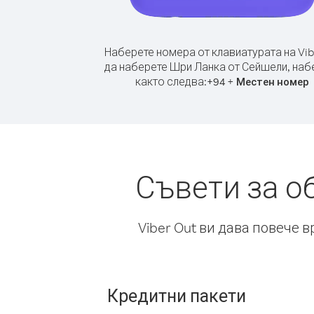
Наберете номера от клавиатурата на Vib
да наберете Шри Ланка от Сейшели, наб
както следва:
+
+
94
Местен номер
Съвети за о
Viber Out ви дава повече 
Кредитни пакети