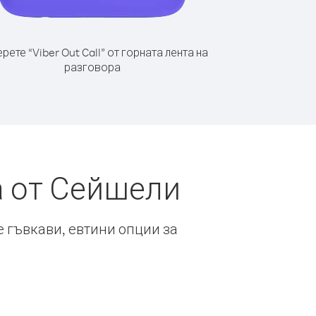
рете “Viber Out Call” от горната лента на
разговора
а от Сейшели
е гъвкави, евтини опции за