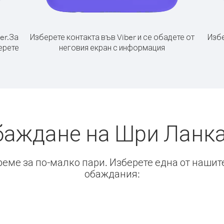
er.
За
Изберете контакта във Viber и се обадете от
Избе
ерете
неговия екран с информация
баждане на Шри Ланк
време за по-малко пари. Изберете една от нашит
обаждания: