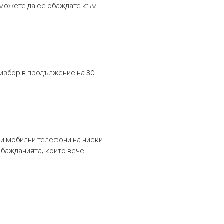
т можете да се обаждате към
 избор в продължение на 30
и мобилни телефони на ниски
обажданията, които вече