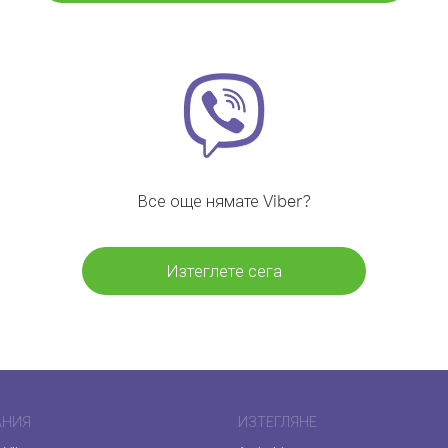
Все още нямате Viber?
Изтеглете сега
АНИЯ
ИЗТЕГЛЯНЕ