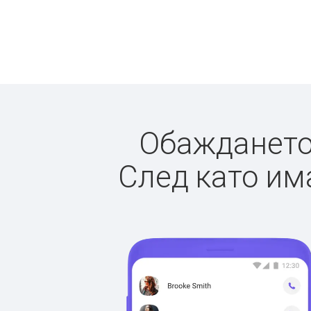
Обаждането 
След като има