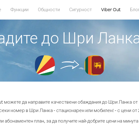
е
Функции
Общности
Сигурност
Viber Out
Бло
бадите до Шри Ланк
Out можете да направите качествени обаждания до Шри Ланка от
секи номер в Шри Ланка - стационарен или мобилен! - с цени от 2
ли абонаментен план, за да получите най-добрите цени на минут