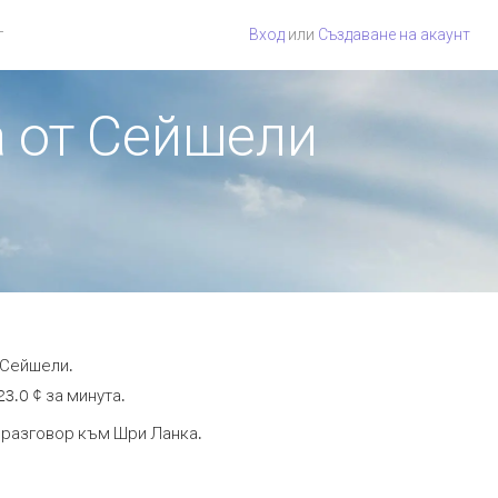
г
Вход
или
Създаване на акаунт
а от Сейшели
 Сейшели.
3.0 ¢ за минута.
а разговор към Шри Ланка.