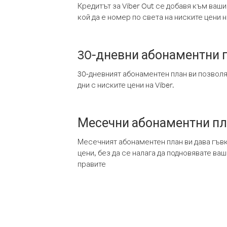
Кредитът за Viber Out се добавя към ваши
кой да е номер по света на ниските цени на
30-дневни абонаментни 
30-дневният абонаментен план ви позвол
дни с ниските цени на Viber.
Месечни абонаментни п
Месечният абонаментен план ви дава гъв
цени, без да се налага да подновявате ва
правите