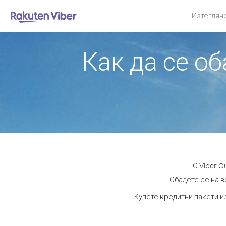
Изтеглян
Как да се о
С Viber 
Обадете се на в
Купете кредитни пакети и