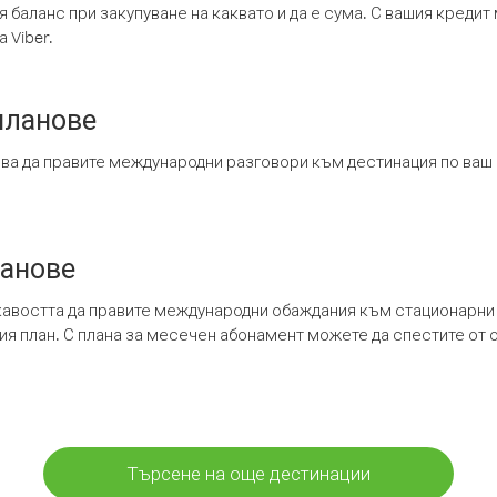
я баланс при закупуване на каквато и да е сума. С вашия креди
 Viber.
планове
ява да правите международни разговори към дестинация по ваш
ланове
кавостта да правите международни обаждания към стационарни 
шия план. С плана за месечен абонамент можете да спестите от 
Търсене на още дестинации