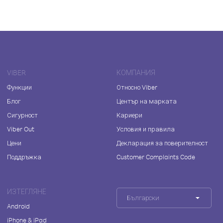
VIBER
КОМПАНИЯ
Функции
Относно Viber
Блог
Център на марката
Сигурност
Кариери
Viber Out
Условия и правила
Цени
Декларация за поверителност
Поддръжка
Customer Complaints Code
ИЗТЕГЛЯНЕ
Български
Android
iPhone & iPad