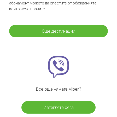
абонамент можете да спестите от обажданията,
които вече правите
Още дестинации
Все още нямате Viber?
Изтеглете сега