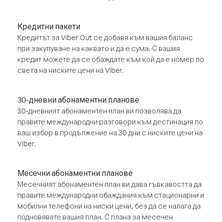
Кредитни пакети
Кредитът за Viber Out се добавя към вашия баланс
при закупуване на каквато и да е сума. С вашия
кредит можете да се обаждате към кой да е номер по
света на ниските цени на Viber.
30-дневни абонаментни планове
30-дневният абонаментен план ви позволява да
правите международни разговори към дестинация по
ваш избор в продължение на 30 дни с ниските цени на
Viber.
Месечни абонаментни планове
Месечният абонаментен план ви дава гъвкавостта да
правите международни обаждания към стационарни и
мобилни телефони на ниски цени, без да се налага да
подновявате вашия план. С плана за месечен