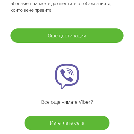
абонамент можете да спестите от обажданията,
които вече правите
Още дестинации
Все още нямате Viber?
Изтеглете сега