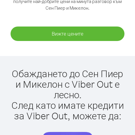
получите най-добрите цени на минута разговор към
Сен Пиер и Микелон.
Вижте цените
Обаждането до Сен Пиер
и Микелон с Viber Out е
лесно.
След като имате кредити
за Viber Out, можете да: