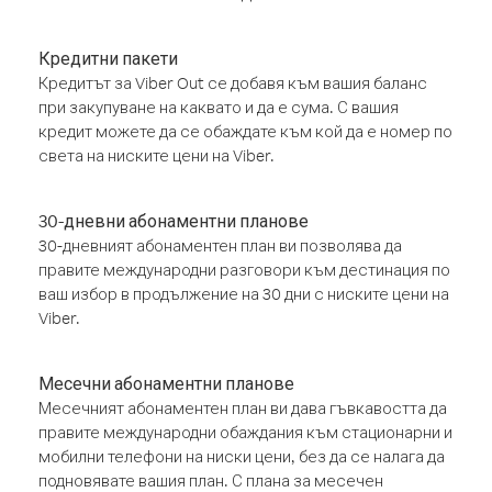
Кредитни пакети
Кредитът за Viber Out се добавя към вашия баланс
при закупуване на каквато и да е сума. С вашия
кредит можете да се обаждате към кой да е номер по
света на ниските цени на Viber.
30-дневни абонаментни планове
30-дневният абонаментен план ви позволява да
правите международни разговори към дестинация по
ваш избор в продължение на 30 дни с ниските цени на
Viber.
Месечни абонаментни планове
Месечният абонаментен план ви дава гъвкавостта да
правите международни обаждания към стационарни и
мобилни телефони на ниски цени, без да се налага да
подновявате вашия план. С плана за месечен