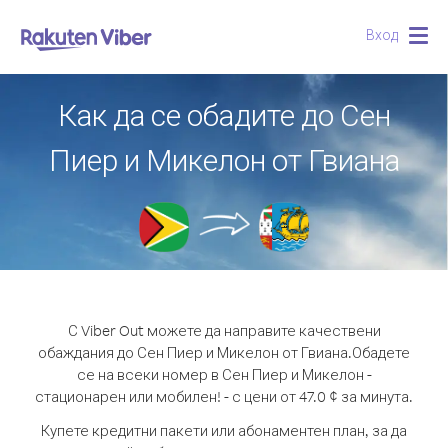
Вход
Togg
navig
Как да се обадите до Сен
Пиер и Микелон от Гвиана
С Viber Out можете да направите качествени
обаждания до Сен Пиер и Микелон от Гвиана.
Обадете
се на всеки номер в Сен Пиер и Микелон -
стационарен или мобилен! - с цени от 47.0 ¢ за минута.
Купете кредитни пакети или абонаментен план, за да