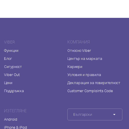
VIBER
КОМПАНИЯ
Функции
Относно Viber
Блог
Център на марката
Сигурност
Кариери
Viber Out
Условия и правила
Цени
Декларация за поверителност
Поддръжка
Customer Complaints Code
ИЗТЕГЛЯНЕ
Български
Android
iPhone & iPad