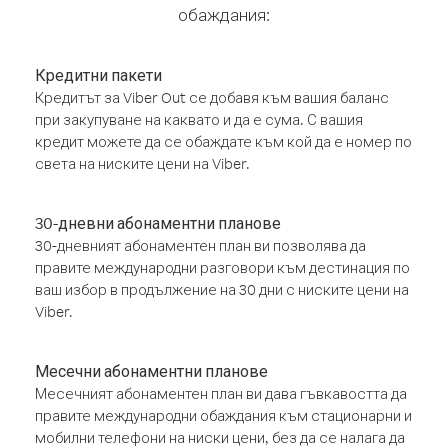
обаждания:
Кредитни пакети
Кредитът за Viber Out се добавя към вашия баланс
при закупуване на каквато и да е сума. С вашия
кредит можете да се обаждате към кой да е номер по
света на ниските цени на Viber.
30-дневни абонаментни планове
30-дневният абонаментен план ви позволява да
правите международни разговори към дестинация по
ваш избор в продължение на 30 дни с ниските цени на
Viber.
Месечни абонаментни планове
Месечният абонаментен план ви дава гъвкавостта да
правите международни обаждания към стационарни и
мобилни телефони на ниски цени, без да се налага да