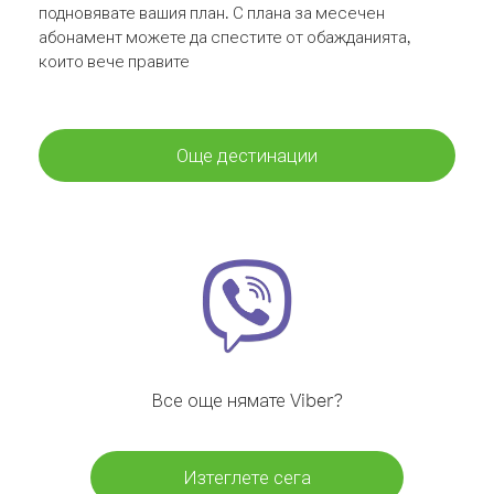
подновявате вашия план. С плана за месечен
абонамент можете да спестите от обажданията,
които вече правите
Още дестинации
Все още нямате Viber?
Изтеглете сега