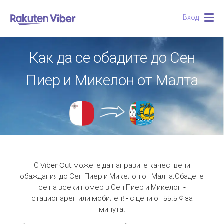
Вход
Togg
navig
Как да се обадите до Сен
Пиер и Микелон от Малта
С Viber Out можете да направите качествени
обаждания до Сен Пиер и Микелон от Малта.
Обадете
се на всеки номер в Сен Пиер и Микелон -
стационарен или мобилен! - с цени от 55.5 ¢ за
минута.