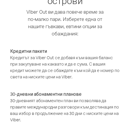
острови
Viber Out ви дава повече време за
по-малко пари. Изберете една от
нашите гъвкави, евтини опции за
обаждания:
Кредитни пакети
Кредитът за Viber Out се добавя към вашия баланс
при закупуване на каквато и да е сума. С вашия
кредит можете да се обаждате към кой да е номер по
света на ниските цени на Viber.
30-дневни абонаментни планове
30-дневният абонаментен план ви позволява да
правите международни разговори към дестинация по
ваш избор в продължение на 30 дни с ниските цени на
Viber.