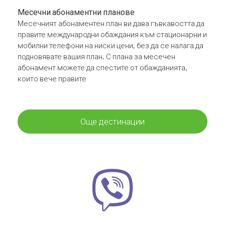
Месечни абонаментни планове
Месечният абонаментен план ви дава гъвкавостта да
правите международни обаждания към стационарни и
мобилни телефони на ниски цени, без да се налага да
подновявате вашия план. С плана за месечен
абонамент можете да спестите от обажданията,
които вече правите
Още дестинации