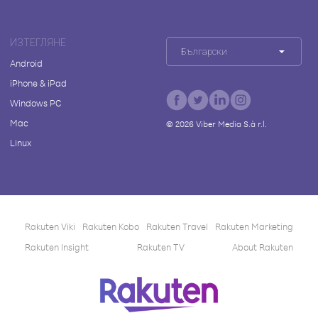
ИЗТЕГЛЯНЕ
Български
Android
iPhone & iPad
Windows PC
Mac
©
2026
Viber Media S.à r.l.
Linux
Rakuten Viki
Rakuten Kobo
Rakuten Travel
Rakuten Marketing
Rakuten Insight
Rakuten TV
About Rakuten