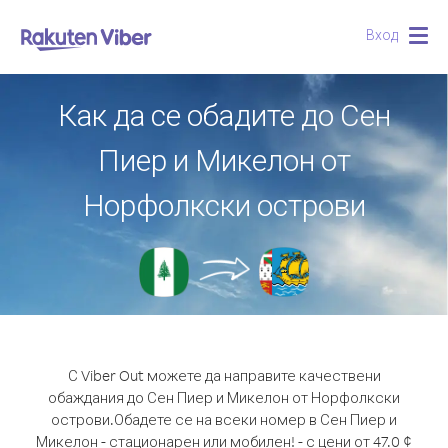
Вход
Togg
navig
Как да се обадите до Сен
Пиер и Микелон от
Норфолкски острови
С Viber Out можете да направите качествени
обаждания до Сен Пиер и Микелон от Норфолкски
острови.
Обадете се на всеки номер в Сен Пиер и
Микелон - стационарен или мобилен! - с цени от 47.0 ¢