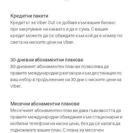
Кредитни пакети
Кредитът за Viber Out се добавя към вашия баланс
при закупуване на каквато и да е сума. С вашия
кредит можете да се обаждате към кой да е номер по
света на ниските цени на Viber.
30-дневни абонаментни планове
30-дневният абонаментен план ви позволява да
правите международни разговори към дестинация по
ваш избор в продължение на 30 дни с ниските цени на
Viber.
Месечни абонаментни планове
Месечният абонаментен план ви дава гъвкавостта да
правите международни обаждания към стационарни и
мобилни телефони на ниски цени, без да се налага да
подновявате вашия план. С плана за месечен