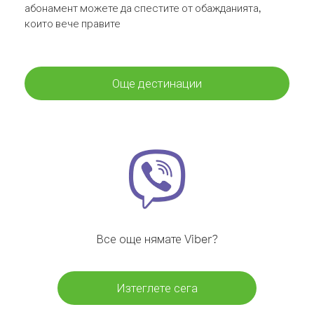
абонамент можете да спестите от обажданията,
които вече правите
Още дестинации
Все още нямате Viber?
Изтеглете сега