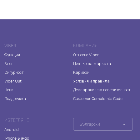
VIBER
КОМПАНИЯ
Функции
Относно Viber
Блог
Център на марката
Сигурност
Кариери
Viber Out
Условия и правила
Цени
Декларация за поверителност
Поддръжка
Customer Complaints Code
ИЗТЕГЛЯНЕ
Български
Android
iPhone & iPad