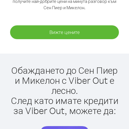
получите най-добрите цени на минута разговор към
Сен Пиер и Микелон.
Вижте цените
Обаждането до Сен Пиер
и Микелон с Viber Out е
лесно.
След като имате кредити
за Viber Out, можете да: