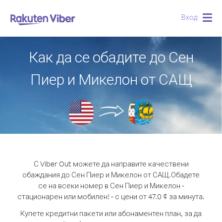
Вход
Togg
navig
Как да се обадите до Сен
Пиер и Микелон от САЩ
С Viber Out можете да направите качествени
обаждания до Сен Пиер и Микелон от САЩ.
Обадете
се на всеки номер в Сен Пиер и Микелон -
стационарен или мобилен! - с цени от 47.0 ¢ за минута.
Купете кредитни пакети или абонаментен план, за да