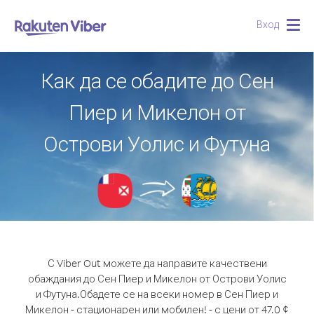
Вход
Togg
navig
Как да се обадите до Сен
Пиер и Микелон от
Острови Уолис и Футуна
С Viber Out можете да направите качествени
обаждания до Сен Пиер и Микелон от Острови Уолис
и Футуна.
Обадете се на всеки номер в Сен Пиер и
Микелон - стационарен или мобилен! - с цени от 47.0 ¢