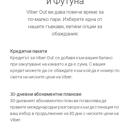
и Футуна
Viber Out ви дава повече време за
по-малко пари. Изберете една от
нашите гъвкави, евтини опции за
обаждания:
Кредитни пакети
Кредитът за Viber Out се добавя към вашия баланс
при закупуване на каквато и да е сума. С вашия
кредит можете да се обаждате към кой да е номер по
света на ниските цени на Viber.
30-дневни абонаментни планове
30-дневният абонаментен план ви позволява да
правите международни разговори към дестинация по
ваш избор в продължение на 30 дни с ниските цени на
Viber.