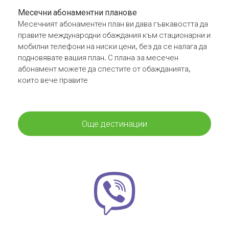
Месечни абонаментни планове
Месечният абонаментен план ви дава гъвкавостта да
правите международни обаждания към стационарни и
мобилни телефони на ниски цени, без да се налага да
подновявате вашия план. С плана за месечен
абонамент можете да спестите от обажданията,
които вече правите
Още дестинации