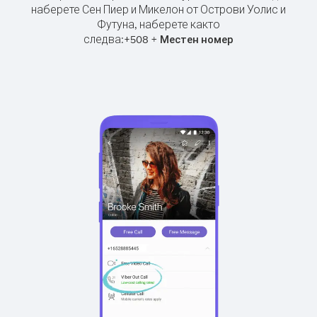
наберете Сен Пиер и Микелон от Острови Уолис и
Футуна, наберете както
следва:
+
+
508
Местен номер