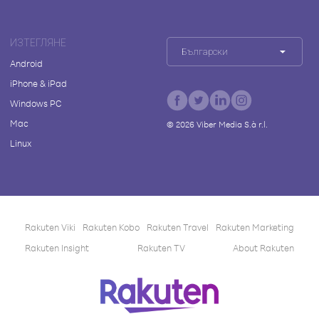
ИЗТЕГЛЯНЕ
Български
Android
iPhone & iPad
Windows PC
Mac
©
2026
Viber Media S.à r.l.
Linux
Rakuten Viki
Rakuten Kobo
Rakuten Travel
Rakuten Marketing
Rakuten Insight
Rakuten TV
About Rakuten