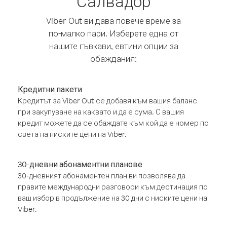
Салвадор
Viber Out ви дава повече време за
по-малко пари. Изберете една от
нашите гъвкави, евтини опции за
обаждания:
Кредитни пакети
Кредитът за Viber Out се добавя към вашия баланс
при закупуване на каквато и да е сума. С вашия
кредит можете да се обаждате към кой да е номер по
света на ниските цени на Viber.
30-дневни абонаментни планове
30-дневният абонаментен план ви позволява да
правите международни разговори към дестинация по
ваш избор в продължение на 30 дни с ниските цени на
Viber.