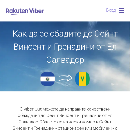
Вход
Togg
navig
Как да се обадите до Сейнт
Винсент и Гренадини от Ел
Салвадор
С Viber Out можете да направите качествени
обаждания до Сейнт Винсент и Гренадини от Ел
Салвадор.
Обадете се на всеки номер в Сейнт
Винсент и Гренадини - стационарен или мобилен! - с