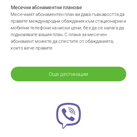
Месечни абонаментни планове
Месечният абонаментен план ви дава гъвкавостта да
правите международни обаждания към стационарни и
мобилни телефони на ниски цени, без да се налага да
подновявате вашия план. С плана за месечен
абонамент можете да спестите от обажданията,
които вече правите
Още дестинации