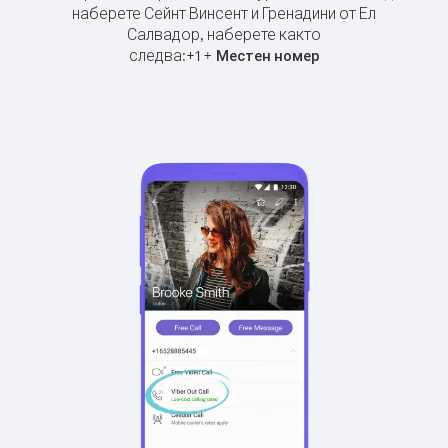
наберете Сейнт Винсент и Гренадини от Ел
Салвадор, наберете както
следва:
+
+
1
Местен номер