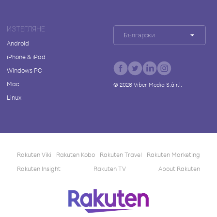
ИЗТЕГЛЯНЕ
Български
Android
iPhone & iPad
Windows PC
Mac
©
2026
Viber Media S.à r.l.
Linux
Rakuten Viki
Rakuten Kobo
Rakuten Travel
Rakuten Marketing
Rakuten Insight
Rakuten TV
About Rakuten