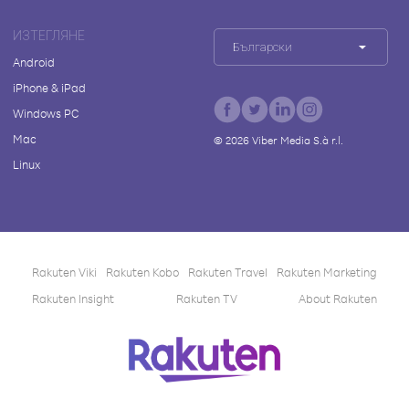
ИЗТЕГЛЯНЕ
Български
Android
iPhone & iPad
Windows PC
Mac
©
2026
Viber Media S.à r.l.
Linux
Rakuten Viki
Rakuten Kobo
Rakuten Travel
Rakuten Marketing
Rakuten Insight
Rakuten TV
About Rakuten