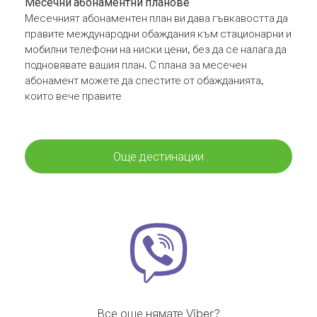
Месечни абонаментни планове
Месечният абонаментен план ви дава гъвкавостта да
правите международни обаждания към стационарни и
мобилни телефони на ниски цени, без да се налага да
подновявате вашия план. С плана за месечен
абонамент можете да спестите от обажданията,
които вече правите
Още дестинации
Все още нямате Viber?