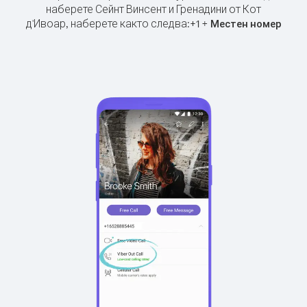
наберете Сейнт Винсент и Гренадини от Кот
д'Ивоар, наберете както следва:
+
+
1
Местен номер