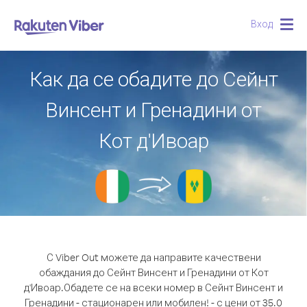
Вход
Togg
navig
Как да се обадите до Сейнт
Винсент и Гренадини от
Кот д'Ивоар
С Viber Out можете да направите качествени
обаждания до Сейнт Винсент и Гренадини от Кот
д'Ивоар.
Обадете се на всеки номер в Сейнт Винсент и
Гренадини - стационарен или мобилен! - с цени от 35.0