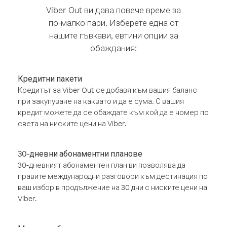
Viber Out ви дава повече време за
по-малко пари. Изберете една от
нашите гъвкави, евтини опции за
обаждания:
Кредитни пакети
Кредитът за Viber Out се добавя към вашия баланс
при закупуване на каквато и да е сума. С вашия
кредит можете да се обаждате към кой да е номер по
света на ниските цени на Viber.
30-дневни абонаментни планове
30-дневният абонаментен план ви позволява да
правите международни разговори към дестинация по
ваш избор в продължение на 30 дни с ниските цени на
Viber.