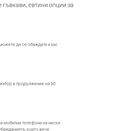
е гъвкави, евтини опции за
т можете да се обаждате към
 избор в продължение на 30
и мобилни телефони на ниски
обажданията, които вече