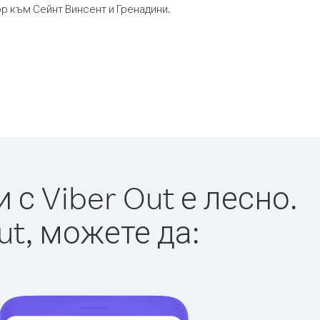
ор към Сейнт Винсент и Гренадини.
с Viber Out е лесно.
ut, можете да: