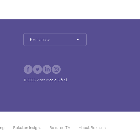
Български
©
2026
Viber Media S.à r.l.
ing
Rakuten Insight
Rakuten TV
About Rakuten