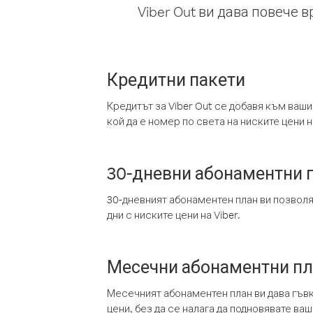
Viber Out ви дава повече 
Кредитни пакети
Кредитът за Viber Out се добавя към ваши
кой да е номер по света на ниските цени на
30-дневни абонаментни 
30-дневният абонаментен план ви позвол
дни с ниските цени на Viber.
Месечни абонаментни п
Месечният абонаментен план ви дава гъв
цени, без да се налага да подновявате ва