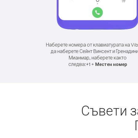
Наберете номера от клавиатурата на Vib
да наберете Сейнт Винсент и Гренадини
Мианмар, наберете както
следва:
+
+
1
Местен номер
Съвети з