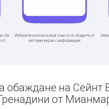
er.
За
Изберете контакта във Viber и се обадете от
Избе
 от
неговия екран с информация
а обаждане на Сейнт 
Гренадини от Мианма