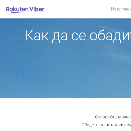
Изтеглян
Как да се обади
С Viber Out може
Обадете се на всеки ном