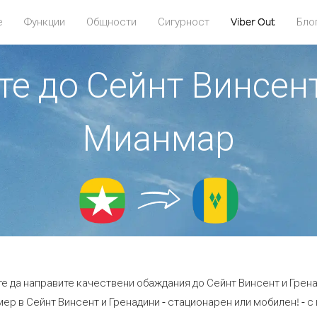
е
Функции
Общности
Сигурност
Viber Out
Бло
те до Сейнт Винсен
Мианмар
те да направите качествени обаждания до Сейнт Винсент и Грен
ер в Сейнт Винсент и Гренадини - стационарен или мобилен! - с ц