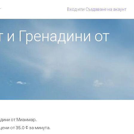
г
Вход
или
Създаване на акаунт
т и Гренадини от
адини от Мианмар.
ени от 35.0 ¢ за минута.