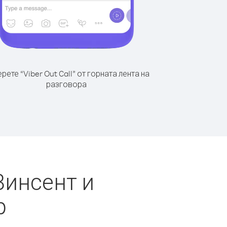
рете “Viber Out Call” от горната лента на
разговора
Винсент и
р