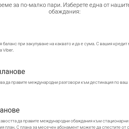
време за по-малко пари. Изберете една от нашит
обаждания:
я баланс при закупуване на каквато и да е сума. С вашия креди
 Viber.
планове
ява да правите международни разговори към дестинация по ваш
ланове
кавостта да правите международни обаждания към стационарни 
шия план. С плана за месечен абонамент можете да спестите от 