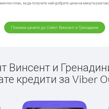
ментен план, за да получите най-добрите цени на минута разгов
Покажи цените до Сейнт Винсент и Гренадини
 Винсент и Гренадини 
те кредити за Viber O