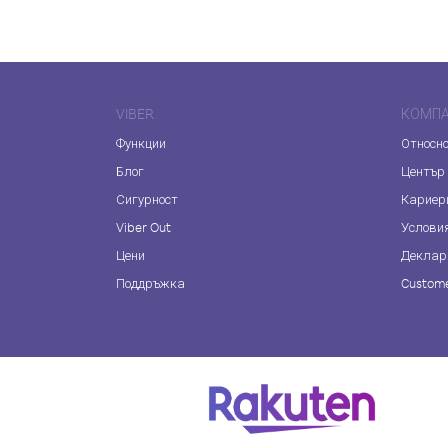
VIBER
КОМП
Функции
Относно
Блог
Център
Сигурност
Кариер
Viber Out
Услови
Цени
Деклар
Поддръжка
Custome