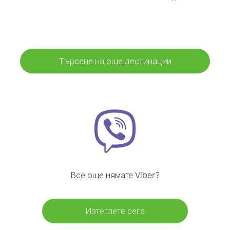
Търсене на още дестинации
Все още нямате Viber?
Изтеглете сега