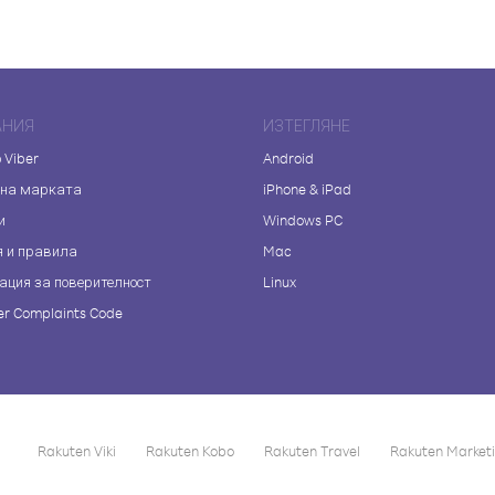
АНИЯ
ИЗТЕГЛЯНЕ
 Viber
Android
 на марката
iPhone & iPad
и
Windows PC
я и правила
Mac
ация за поверителност
Linux
r Complaints Code
Rakuten Viki
Rakuten Kobo
Rakuten Travel
Rakuten Market