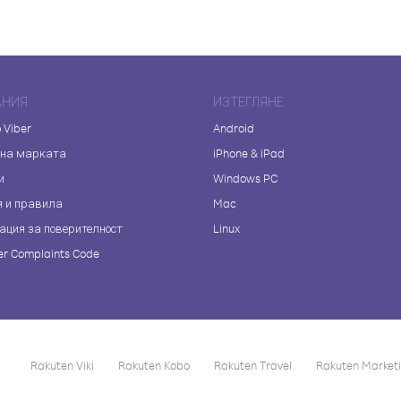
АНИЯ
ИЗТЕГЛЯНЕ
 Viber
Android
 на марката
iPhone & iPad
и
Windows PC
я и правила
Mac
ация за поверителност
Linux
r Complaints Code
Rakuten Viki
Rakuten Kobo
Rakuten Travel
Rakuten Market