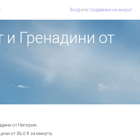
г
Вход
или
Създаване на акаунт
т и Гренадини от
адини от Нигерия.
ени от 35.0 ¢ за минута.