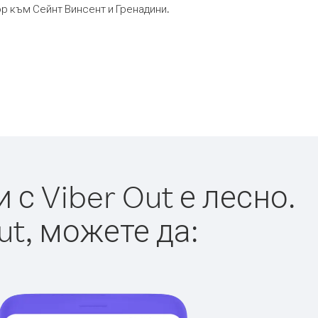
ор към Сейнт Винсент и Гренадини.
с Viber Out е лесно.
ut, можете да: