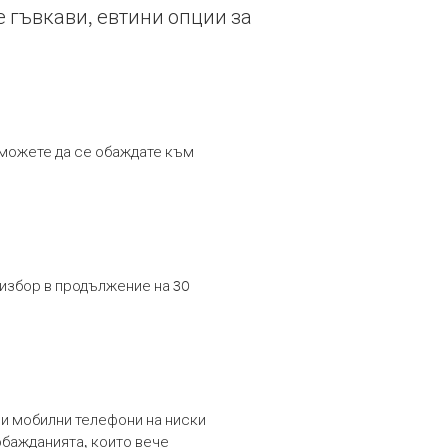
е гъвкави, евтини опции за
т можете да се обаждате към
 избор в продължение на 30
и мобилни телефони на ниски
обажданията, които вече