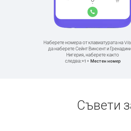
Наберете номера от клавиатурата на Vib
да наберете Сейнт Винсент и Гренадини
Нигерия, наберете както
следва:
+
+
1
Местен номер
Съвети з