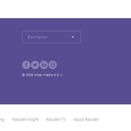
Български
©
2026
Viber Media S.à r.l.
ing
Rakuten Insight
Rakuten TV
About Rakuten