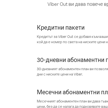
Viber Out ви дава повече 
Кредитни пакети
Кредитът за Viber Out се добавя към ваши
кой да е номер по света на ниските цени на
30-дневни абонаментни 
30-дневният абонаментен план ви позвол
дни с ниските цени на Viber.
Месечни абонаментни п
Месечният абонаментен план ви дава гъв
цени, без да се налага да подновявате ва