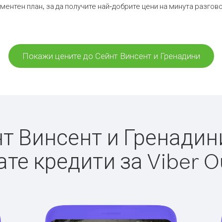
ментен план, за да получите най-добрите цени на минута разгов
Покажи цените до Сейнт Винсент и Гренадини
 Винсент и Гренадини 
те кредити за Viber O