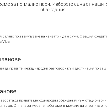
време за по-малко пари. Изберете една от нашит
обаждания:
я баланс при закупуване на каквато и да е сума. С вашия креди
 Viber.
планове
ява да правите международни разговори към дестинация по ваш
ланове
кавостта да правите международни обаждания към стационарни 
шия план. С плана за месечен абонамент можете да спестите от 