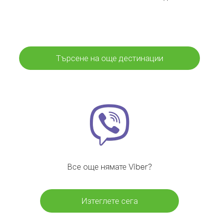
Търсене на още дестинации
Все още нямате Viber?
Изтеглете сега