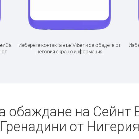
er.
За
Изберете контакта във Viber и се обадете от
Избе
 от
неговия екран с информация
а обаждане на Сейнт 
Гренадини от Нигери