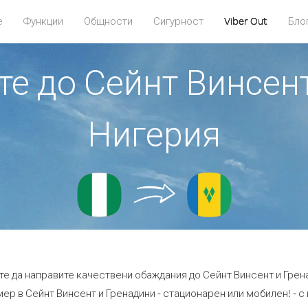
е
Функции
Общности
Сигурност
Viber Out
Бло
те до Сейнт Винсен
Нигерия
те да направите качествени обаждания до Сейнт Винсент и Грен
ер в Сейнт Винсент и Гренадини - стационарен или мобилен! - с ц