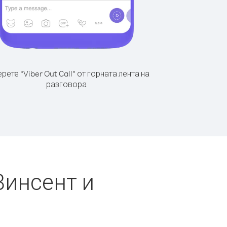
рете “Viber Out Call” от горната лента на
разговора
Винсент и
я