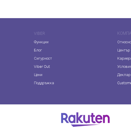
VIBER
КОМП
Функции
Относно
Блог
Център
Сигурност
Кариер
Viber Out
Услови
Цени
Деклар
Поддръжка
Custome