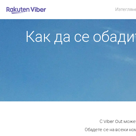
Изтеглян
Как да се обади
С Viber Out може
Обадете се на всеки ном