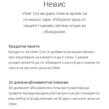
Невис
Viber Out ви дава повече време за
по-малко пари. Изберете една от
нашите гъвкави, евтини опции за
обаждания:
Кредитни пакети
Кредитът за Viber Out се добавя към вашия баланс
при закупуване на каквато и да е сума. С вашия
кредит можете да се обаждате към кой да е номер по
света на ниските цени на Viber.
30-дневни абонаментни планове
30-дневният абонаментен план ви позволява да
правите международни разговори към дестинация по
ваш избор в продължение на 30 дни с ниските цени на
Viber.