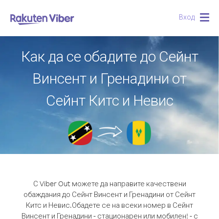
Вход
Togg
navig
Как да се обадите до Сейнт
Винсент и Гренадини от
Сейнт Китс и Невис
С Viber Out можете да направите качествени
обаждания до Сейнт Винсент и Гренадини от Сейнт
Китс и Невис.
Обадете се на всеки номер в Сейнт
Винсент и Гренадини - стационарен или мобилен! - с