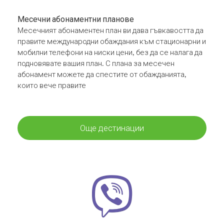
Месечни абонаментни планове
Месечният абонаментен план ви дава гъвкавостта да
правите международни обаждания към стационарни и
мобилни телефони на ниски цени, без да се налага да
подновявате вашия план. С плана за месечен
абонамент можете да спестите от обажданията,
които вече правите
Още дестинации