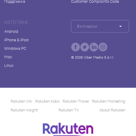
Поддръжка
Customer Complaints Code
ИЗТЕГЛЯНЕ
Български
Android
iPhone & iPad
Windows PC
Mac
©
2026
Viber Media S.à r.l.
Linux
Rakuten Viki
Rakuten Kobo
Rakuten Travel
Rakuten Marketing
Rakuten Insight
Rakuten TV
About Rakuten