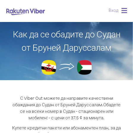
Вход
Togg
navig
Как да се обадите до Судан
от Бруней Даруссалам
С Viber Out можете да направите качествени
обаждания до Судан от Бруней Даруссалам.
Обадете
се на всеки номер в Судан - стационарен или
мобилен! - с цени от 37.5 ¢ за минута.
Купете кредитни пакети или абонаментен план, за да