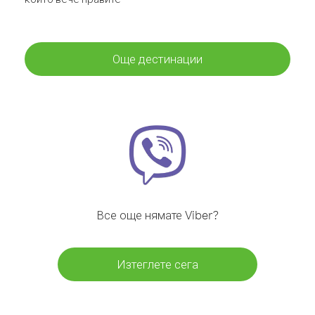
Още дестинации
Все още нямате Viber?
Изтеглете сега