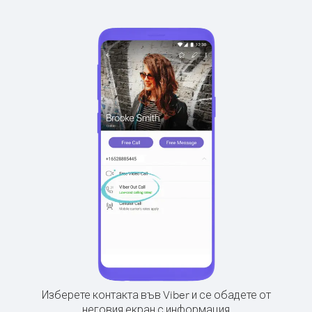
Изберете контакта във Viber и се обадете от
неговия екран с информация