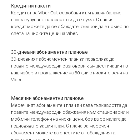
Кредитни пакети
Кредитът за Viber Out се добавя към вашия баланс
при закупуване на каквато и да е сума. С вашия
кредит можете да се обаждате към кой да е номер по
света на ниските цени на Viber.
30-дневни абонаментни планове
30-дневният абонаментен план ви позволява да
правите международни разговори към дестинация по
ваш избор в продължение на 30 дни с ниските цени на
Viber.
Месечни абонаментни планове
Месечният абонаментен план ви дава гъвкавостта да
правите международни обаждания към стационарни и
мобилни телефони на ниски цени, без да се налага да
подновявате вашия план. С плана за месечен
абонамент можете да спестите от обажданията,
които вече правите