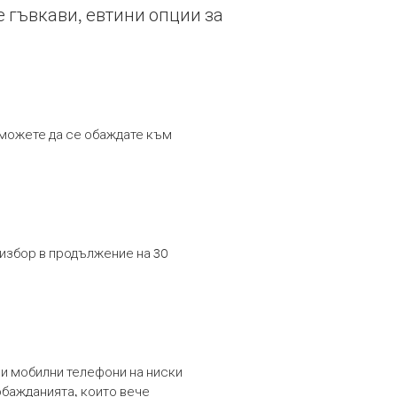
е гъвкави, евтини опции за
т можете да се обаждате към
 избор в продължение на 30
и мобилни телефони на ниски
обажданията, които вече