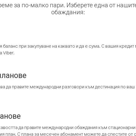
време за по-малко пари. Изберете една от нашит
обаждания:
я баланс при закупуване на каквато и да е сума. С вашия креди
 Viber.
планове
ява да правите международни разговори към дестинация по ваш
ланове
кавостта да правите международни обаждания към стационарни 
шия план. С плана за месечен абонамент можете да спестите от 