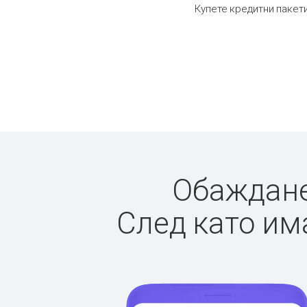
Купете кредитни пакети
Обажданет
След като има