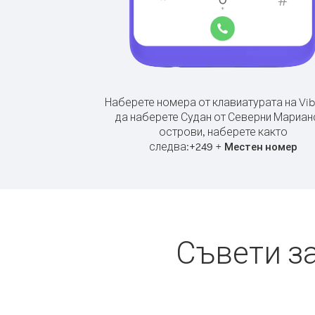
Наберете номера от клавиатурата на Vib
да наберете Судан от Северни Мариан
острови, наберете както
следва:
+
+
249
Местен номер
Съвети з