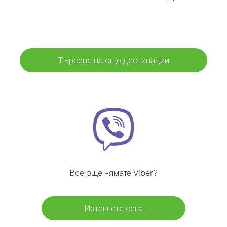
Търсене на още дестинации
Все още нямате Viber?
Изтеглете сега