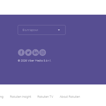
Български
©
2026
Viber Media S.à r.l.
ing
Rakuten Insight
Rakuten TV
About Rakuten