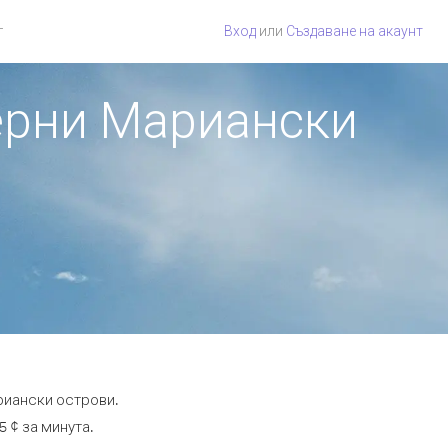
г
Вход
или
Създаване на акаунт
верни Мариански
риански острови.
5 ¢ за минута.