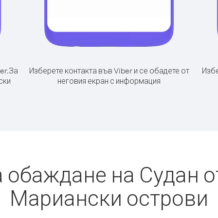
er.
За
Изберете контакта във Viber и се обадете от
Избе
ски
неговия екран с информация
а обаждане на Судан о
Мариански острови