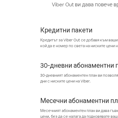
Viber Out ви дава повече 
Кредитни пакети
Кредитът за Viber Out се добавя към ваши
кой да е номер по света на ниските цени на
30-дневни абонаментни 
30-дневният абонаментен план ви позвол
дни с ниските цени на Viber.
Месечни абонаментни п
Месечният абонаментен план ви дава гъв
цени, без да се налага да подновявате ва