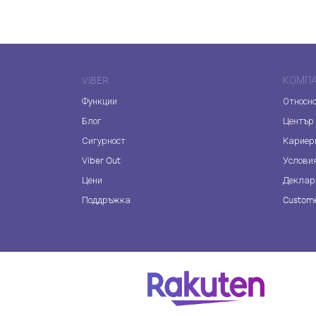
VIBER
КОМП
Функции
Относно
Блог
Център
Сигурност
Кариер
Viber Out
Услови
Цени
Деклар
Поддръжка
Custome