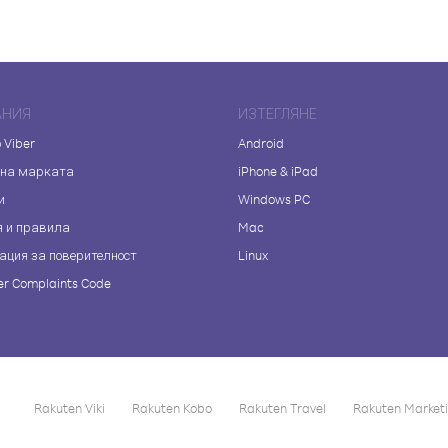
АНИЯ
ИЗТЕГЛЯНЕ
 Viber
Android
 на марката
iPhone & iPad
и
Windows PC
я и правила
Mac
ация за поверителност
Linux
r Complaints Code
Rakuten Viki
Rakuten Kobo
Rakuten Travel
Rakuten Market