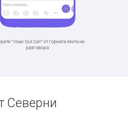
рете “Viber Out Call” от горната лента на
разговора
т Северни