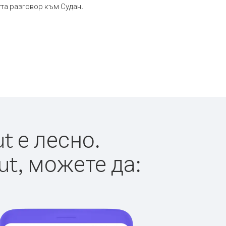
ута разговор към Судан.
t е лесно.
ut, можете да: