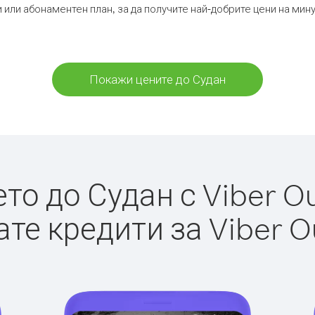
 или абонаментен план, за да получите най-добрите цени на мин
Покажи цените до Судан
о до Судан с Viber Ou
те кредити за Viber O