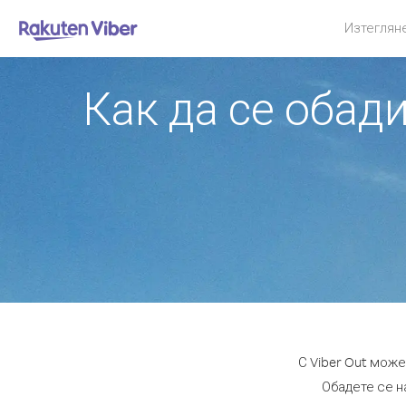
Изтеглян
Как да се обад
С Viber Out мож
Обадете се на