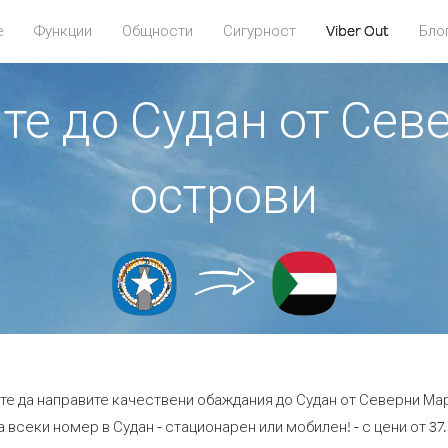
е
Функции
Общности
Сигурност
Viber Out
Бло
ите до Судан от Се
острови
ете да направите качествени обаждания до Судан от Северни Ма
 всеки номер в Судан - стационарен или мобилен! - с цени от 37.