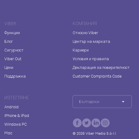
VIBER
КОМПАНИЯ
Функции
Относно Viber
Блог
Център на марката
Сигурност
Кариери
Viber Out
Условия и правила
Цени
Декларация за поверителност
Поддръжка
Customer Complaints Code
ИЗТЕГЛЯНЕ
Български
Android
iPhone & iPad
Windows PC
Mac
©
2026
Viber Media S.à r.l.