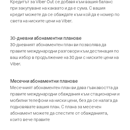
Кредитът за Viber Out се добавя към вашия баланс
при закупуване на каквато и да е сума. С вашия
кредит можете да се обаждате към кой да е номер по
света на ниските цени на Viber.
30-дневни абонаментни планове
30-дневният абонаментен план ви позволява да
правите международни разговори към дестинация по
ваш избор в продължение на 30 дни с ниските цени на
Viber.
Месечни абонаментни планове
Месечният абонаментен план ви дава гъвкавостта да
правите международни обаждания към стационарни и
мобилни телефони на ниски цени, без да се налага да
подновявате вашия план. С плана за месечен
абонамент можете да спестите от обажданията,
които вече правите