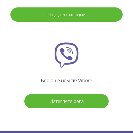
Още дестинации
Все още нямате Viber?
Изтеглете сега