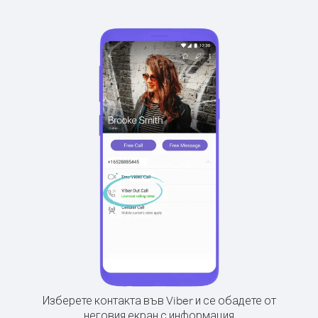
Изберете контакта във Viber и се обадете от
неговия екран с информация