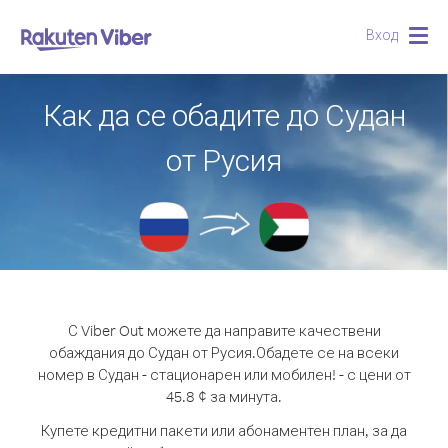
Вход
Togg
navig
Как да се обадите до Судан
от Русия
С Viber Out можете да направите качествени
обаждания до Судан от Русия.
Обадете се на всеки
номер в Судан - стационарен или мобилен! - с цени от
45.8 ¢ за минута.
Купете кредитни пакети или абонаментен план, за да