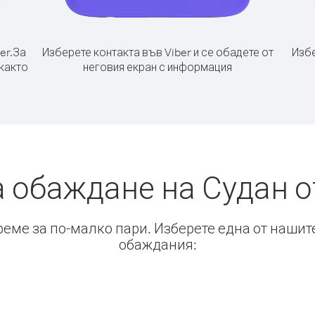
er.
За
Изберете контакта във Viber и се обадете от
Избе
 както
неговия екран с информация
а обаждане на Судан о
време за по-малко пари. Изберете една от нашит
обаждания: