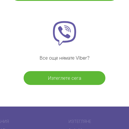
Все още нямате Viber?
Изтеглете сега
АНИЯ
ИЗТЕГЛЯНЕ