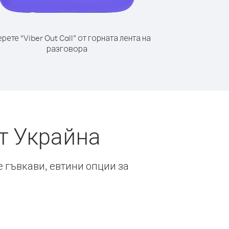
рете “Viber Out Call” от горната лента на
разговора
т Украйна
е гъвкави, евтини опции за