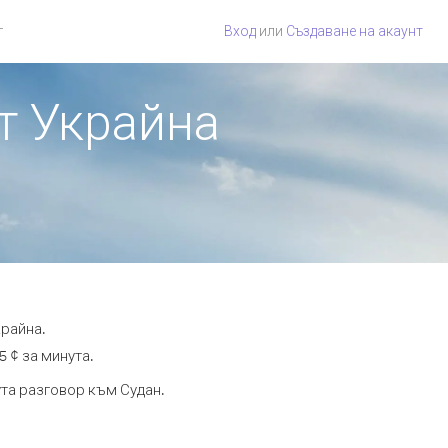
г
Вход
или
Създаване на акаунт
от Украйна
крайна.
5 ¢ за минута.
ута разговор към Судан.