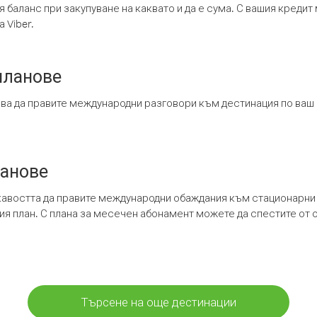
я баланс при закупуване на каквато и да е сума. С вашия креди
 Viber.
планове
ява да правите международни разговори към дестинация по ваш
ланове
кавостта да правите международни обаждания към стационарни 
шия план. С плана за месечен абонамент можете да спестите от 
Търсене на още дестинации