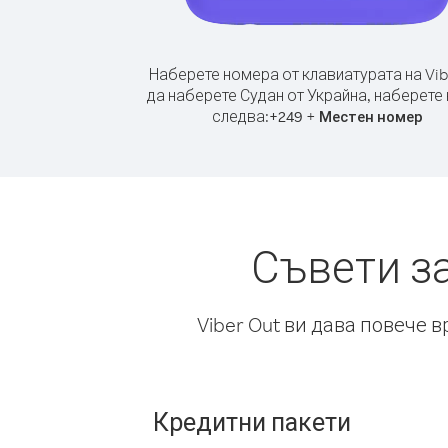
Наберете номера от клавиатурата на Vib
да наберете Судан от Украйна, наберете
следва:
+
+
249
Местен номер
Съвети з
Viber Out ви дава повече 
Кредитни пакети