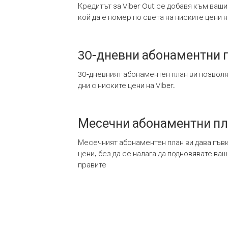
Кредитът за Viber Out се добавя към ваши
кой да е номер по света на ниските цени на
30-дневни абонаментни 
30-дневният абонаментен план ви позвол
дни с ниските цени на Viber.
Месечни абонаментни п
Месечният абонаментен план ви дава гъв
цени, без да се налага да подновявате ва
правите