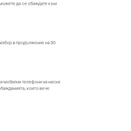
т можете да се обаждате към
 избор в продължение на 30
и мобилни телефони на ниски
обажданията, които вече