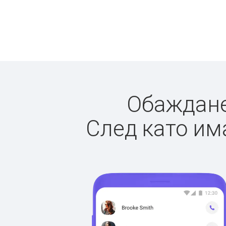
Обажданет
След като има