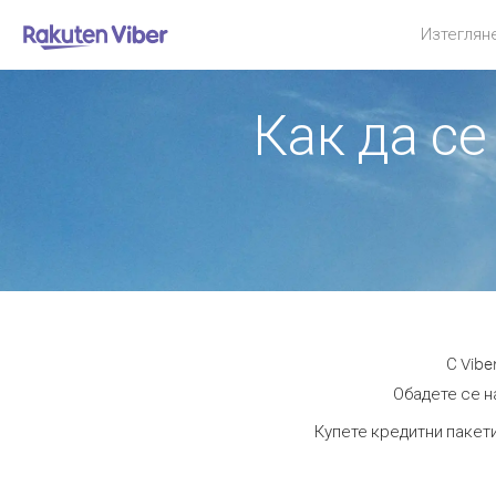
Изтеглян
Как да се
С Vibe
Обадете се на
Купете кредитни пакети