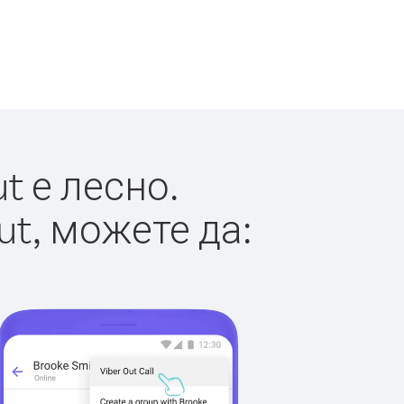
t е лесно.
ut, можете да: