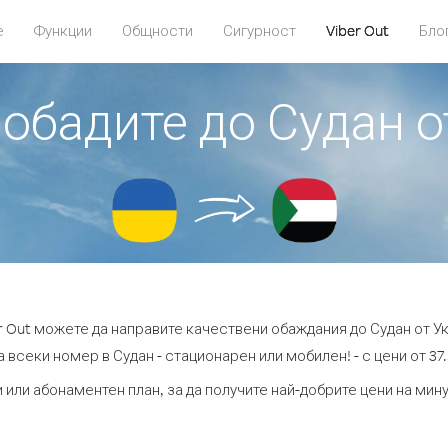
е
Функции
Общности
Сигурност
Viber Out
Бло
 обадите до Судан 
r Out можете да направите качествени обаждания до Судан от У
 всеки номер в Судан - стационарен или мобилен! - с цени от 37.
 или абонаментен план, за да получите най-добрите цени на мин