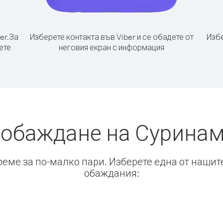
er.
За
Изберете контакта във Viber и се обадете от
Избе
ете
неговия екран с информация
 обаждане на Суринам
време за по-малко пари. Изберете една от нашит
обаждания: