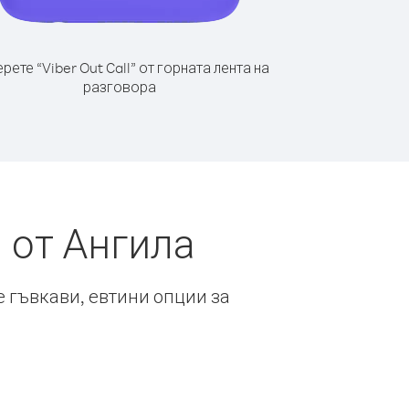
рете “Viber Out Call” от горната лента на
разговора
 от Ангила
е гъвкави, евтини опции за