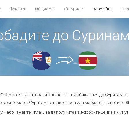
е
Функции
Общности
Сигурност
Viber Out
Бло
 обадите до Суринам
r Out можете да направите качествени обаждания до Суринам от 
всеки номер в Суринам - стационарен или мобилен! - с цени от 39
или абонаментен план, за да получите най-добрите цени на мину