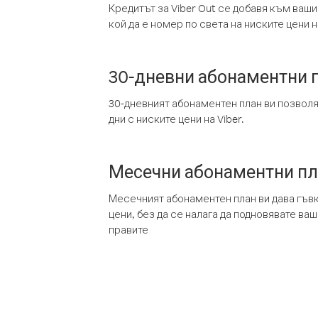
Кредитът за Viber Out се добавя към ваши
кой да е номер по света на ниските цени на
30-дневни абонаментни 
30-дневният абонаментен план ви позвол
дни с ниските цени на Viber.
Месечни абонаментни п
Месечният абонаментен план ви дава гъв
цени, без да се налага да подновявате ва
правите