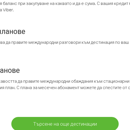
я баланс при закупуване на каквато и да е сума. С вашия креди
 Viber.
планове
ява да правите международни разговори към дестинация по ваш
ланове
кавостта да правите международни обаждания към стационарни 
шия план. С плана за месечен абонамент можете да спестите от 
Търсене на още дестинации