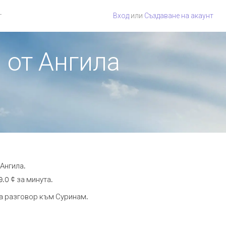
г
Вход
или
Създаване на акаунт
 от Ангила
Ангила.
.0 ¢ за минута.
та разговор към Суринам.