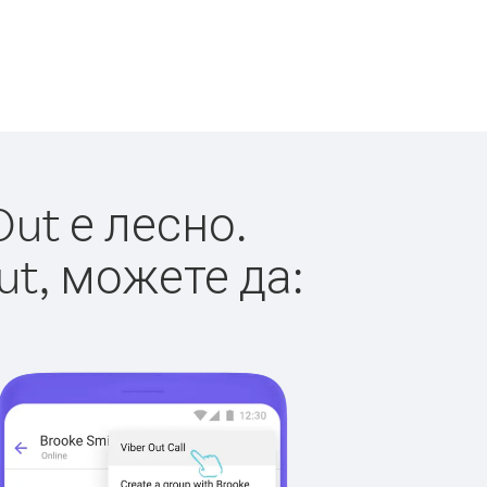
ut е лесно.
ut, можете да: