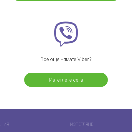
Все още нямате Viber?
Изтеглете сега
АНИЯ
ИЗТЕГЛЯНЕ