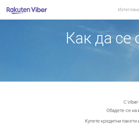
Изтеглян
Как да се
С Vibe
Обадете се на 
Купете кредитни пакети 