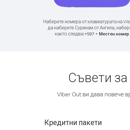
Наберете номера от клавиатурата на Vib
да наберете Суринам от Ангила, набер
както следва:
+
+
597
Местен номер
Съвети за
Viber Out ви дава повече 
Кредитни пакети