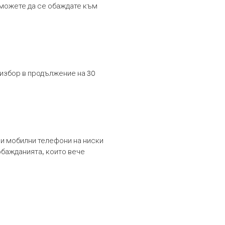
т можете да се обаждате към
 избор в продължение на 30
и мобилни телефони на ниски
обажданията, които вече