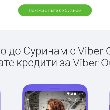
Покажи цените до Суринам
 до Суринам с Viber O
те кредити за Viber O