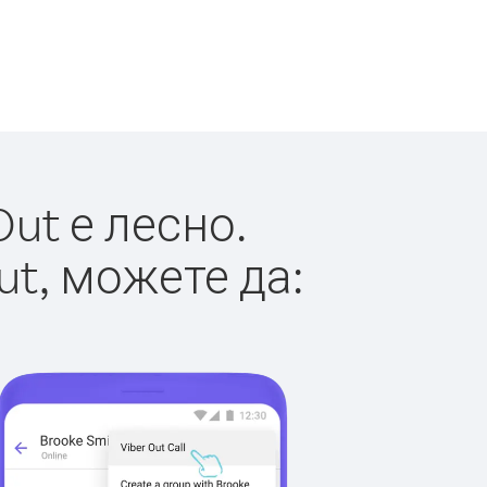
ut е лесно.
ut, можете да: