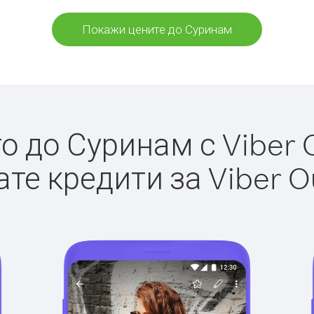
Покажи цените до Суринам
 до Суринам с Viber O
те кредити за Viber O