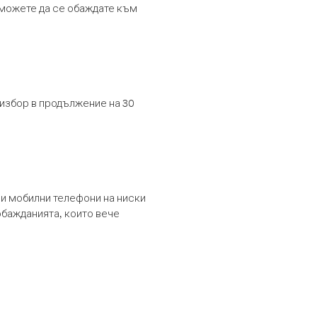
т можете да се обаждате към
 избор в продължение на 30
и мобилни телефони на ниски
обажданията, които вече