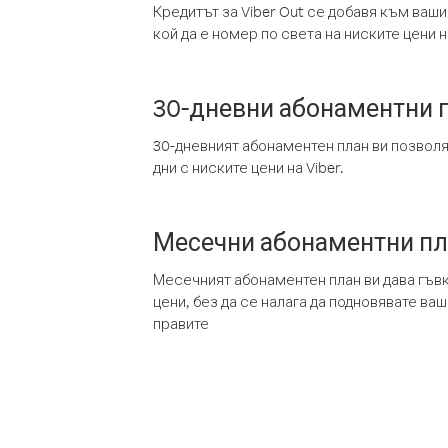
Кредитът за Viber Out се добавя към ваши
кой да е номер по света на ниските цени на
30-дневни абонаментни 
30-дневният абонаментен план ви позвол
дни с ниските цени на Viber.
Месечни абонаментни п
Месечният абонаментен план ви дава гъв
цени, без да се налага да подновявате ва
правите