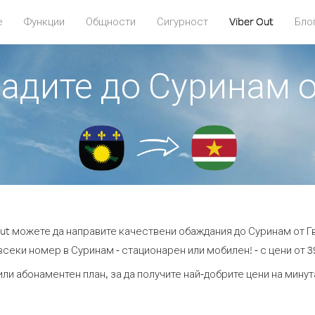
е
Функции
Общности
Сигурност
Viber Out
Бло
бадите до Суринам 
Out можете да направите качествени обаждания до Суринам от Г
всеки номер в Суринам - стационарен или мобилен! - с цени от 39
или абонаментен план, за да получите най-добрите цени на мину