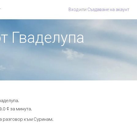
г
Вход
или
Създаване на акаунт
от Гваделупа
ваделупа.
.0 ¢ за минута.
та разговор към Суринам.