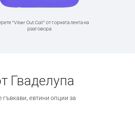
рете “Viber Out Call” от горната лента на
разговора
от Гваделупа
е гъвкави, евтини опции за