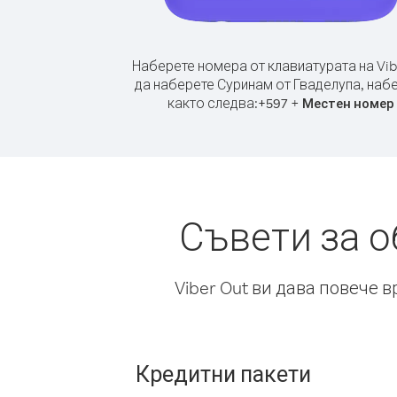
Наберете номера от клавиатурата на Vib
да наберете Суринам от Гваделупа, наб
както следва:
+
+
597
Местен номер
Съвети за о
Viber Out ви дава повече 
Кредитни пакети