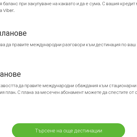
я баланс при закупуване на каквато и да е сума. С вашия креди
 Viber.
планове
ява да правите международни разговори към дестинация по ваш
ланове
кавостта да правите международни обаждания към стационарни 
шия план. С плана за месечен абонамент можете да спестите от 
Търсене на още дестинации