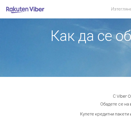
Изтеглян
Как да се о
С Viber 
Обадете се на 
Купете кредитни пакети 