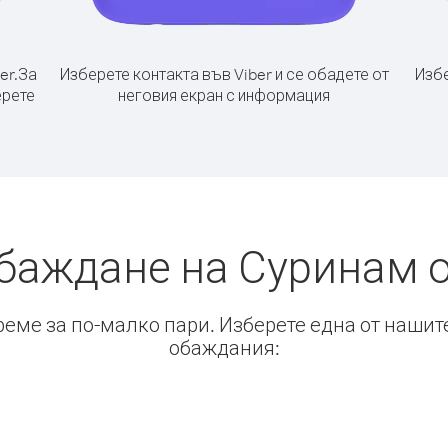
er.
За
Изберете контакта във Viber и се обадете от
Избе
ерете
неговия екран с информация
баждане на Суринам 
време за по-малко пари. Изберете една от нашит
обаждания: