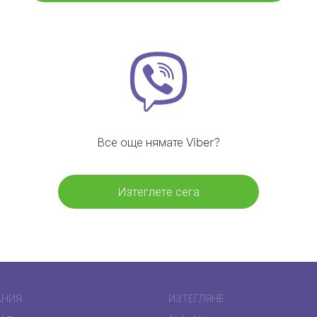
Все още нямате Viber?
Изтеглете сега
АНИЯ
ИЗТЕГЛЯНЕ