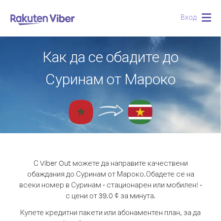
Вход
Togg
navig
Как да се обадите до
Суринам от Мароко
С Viber Out можете да направите качествени
обаждания до Суринам от Мароко.
Обадете се на
всеки номер в Суринам - стационарен или мобилен! -
с цени от 39.0 ¢ за минута.
Купете кредитни пакети или абонаментен план, за да