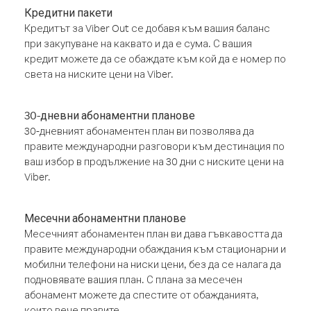
Кредитни пакети
Кредитът за Viber Out се добавя към вашия баланс
при закупуване на каквато и да е сума. С вашия
кредит можете да се обаждате към кой да е номер по
света на ниските цени на Viber.
30-дневни абонаментни планове
30-дневният абонаментен план ви позволява да
правите международни разговори към дестинация по
ваш избор в продължение на 30 дни с ниските цени на
Viber.
Месечни абонаментни планове
Месечният абонаментен план ви дава гъвкавостта да
правите международни обаждания към стационарни и
мобилни телефони на ниски цени, без да се налага да
подновявате вашия план. С плана за месечен
абонамент можете да спестите от обажданията,
които вече правите