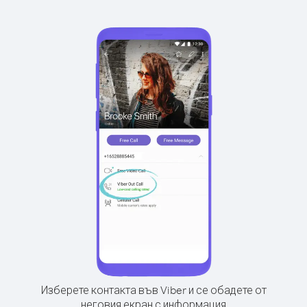
Изберете контакта във Viber и се обадете от
неговия екран с информация