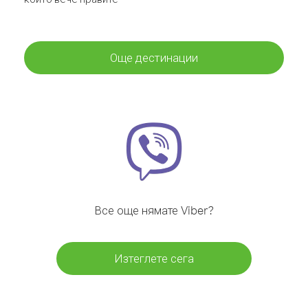
Още дестинации
Все още нямате Viber?
Изтеглете сега