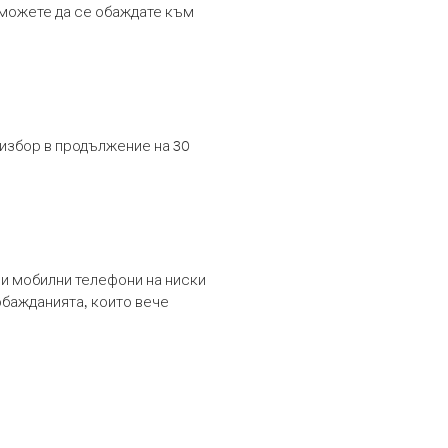
т можете да се обаждате към
 избор в продължение на 30
и мобилни телефони на ниски
обажданията, които вече