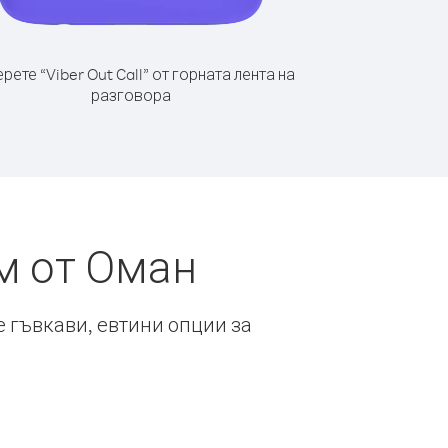
рете “Viber Out Call” от горната лента на
разговора
м от Оман
е гъвкави, евтини опции за