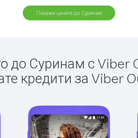
Покажи цените до Суринам
 до Суринам с Viber O
те кредити за Viber O