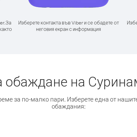
er.
За
Изберете контакта във Viber и се обадете от
Избе
както
неговия екран с информация
а обаждане на Сурина
време за по-малко пари. Изберете една от нашит
обаждания: