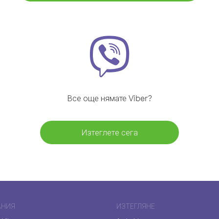
Все още нямате Viber?
Изтеглете сега
АНИЯ
ИЗТЕГЛЯНЕ