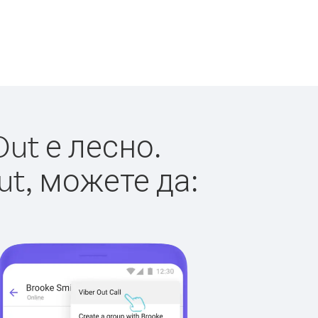
ut е лесно.
ut, можете да: