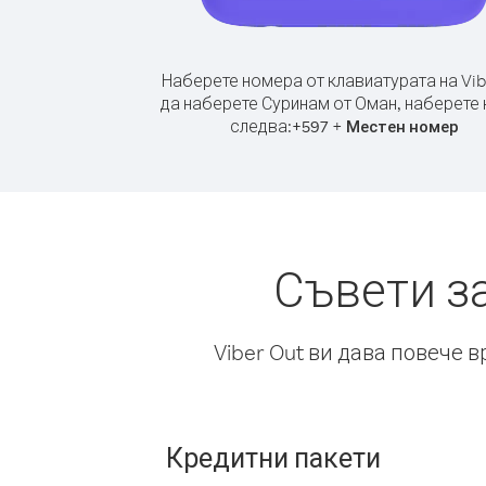
Наберете номера от клавиатурата на Vib
да наберете Суринам от Оман, наберете 
следва:
+
+
597
Местен номер
Съвети з
Viber Out ви дава повече 
Кредитни пакети