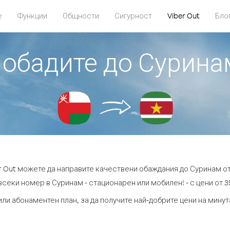
е
Функции
Общности
Сигурност
Viber Out
Бло
е обадите до Сурина
r Out можете да направите качествени обаждания до Суринам о
всеки номер в Суринам - стационарен или мобилен! - с цени от 39
или абонаментен план, за да получите най-добрите цени на мину