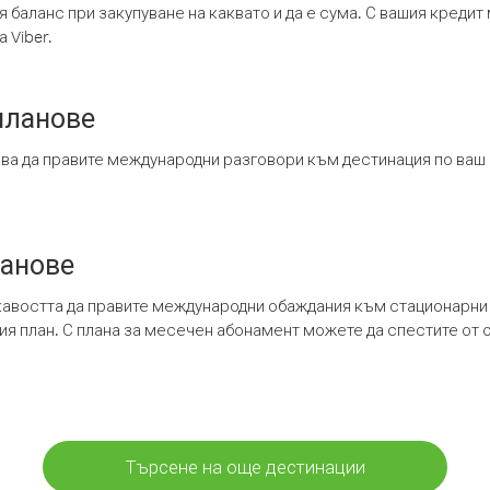
я баланс при закупуване на каквато и да е сума. С вашия креди
 Viber.
планове
ява да правите международни разговори към дестинация по ваш
ланове
кавостта да правите международни обаждания към стационарни 
шия план. С плана за месечен абонамент можете да спестите от 
Търсене на още дестинации