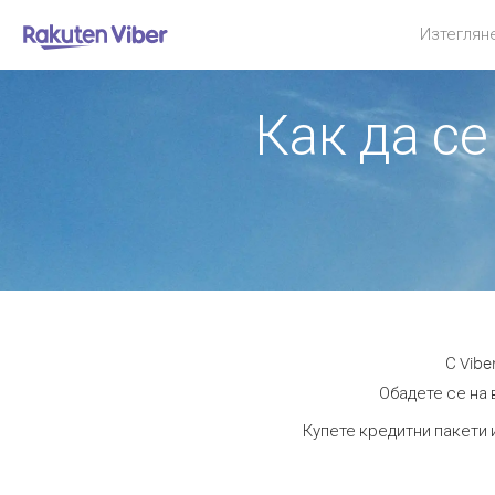
Изтеглян
Как да с
С Vibe
Обадете се на 
Купете кредитни пакети 