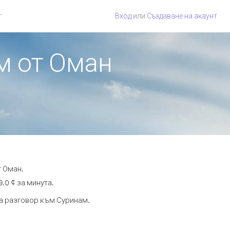
г
Вход
или
Създаване на акаунт
м от Оман
т Оман.
.0 ¢ за минута.
та разговор към Суринам.