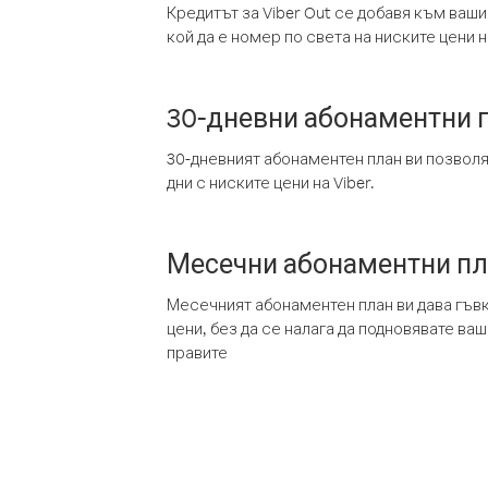
Кредитът за Viber Out се добавя към ваши
кой да е номер по света на ниските цени на
30-дневни абонаментни 
30-дневният абонаментен план ви позвол
дни с ниските цени на Viber.
Месечни абонаментни п
Месечният абонаментен план ви дава гъв
цени, без да се налага да подновявате ва
правите