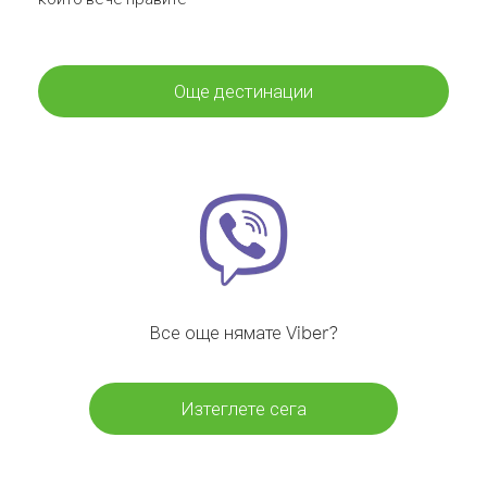
Още дестинации
Все още нямате Viber?
Изтеглете сега