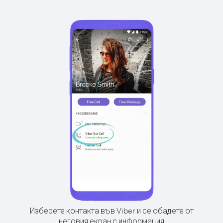
Изберете контакта във Viber и се обадете от
неговия екран с информация