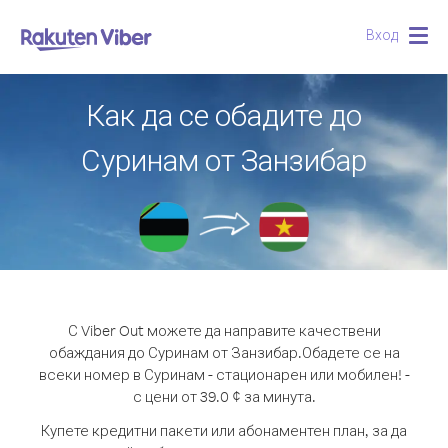
Вход
Togg
navig
Как да се обадите до
Суринам от Занзибар
С Viber Out можете да направите качествени
обаждания до Суринам от Занзибар.
Обадете се на
всеки номер в Суринам - стационарен или мобилен! -
с цени от 39.0 ¢ за минута.
Купете кредитни пакети или абонаментен план, за да