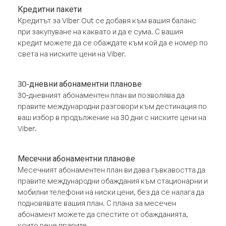
Кредитни пакети
Кредитът за Viber Out се добавя към вашия баланс
при закупуване на каквато и да е сума. С вашия
кредит можете да се обаждате към кой да е номер по
света на ниските цени на Viber.
30-дневни абонаментни планове
30-дневният абонаментен план ви позволява да
правите международни разговори към дестинация по
ваш избор в продължение на 30 дни с ниските цени на
Viber.
Месечни абонаментни планове
Месечният абонаментен план ви дава гъвкавостта да
правите международни обаждания към стационарни и
мобилни телефони на ниски цени, без да се налага да
подновявате вашия план. С плана за месечен
абонамент можете да спестите от обажданията,
които вече правите