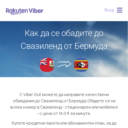
Вход
Togg
navig
Как да се обадите до
Свазиленд от Бермуда
С Viber Out можете да направите качествени
обаждания до Свазиленд от Бермуда.
Обадете се на
всеки номер в Свазиленд - стационарен или мобилен!
- с цени от 14.0 ¢ за минута.
Купете кредитни пакети или абонаментен план, за да