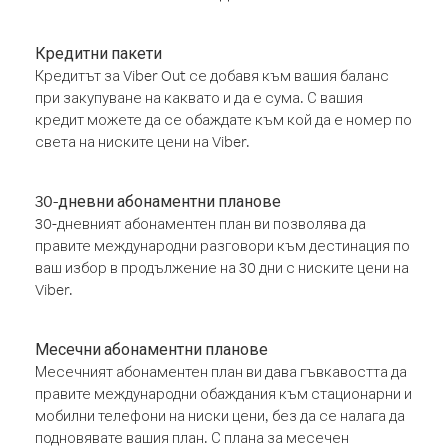
Кредитни пакети
Кредитът за Viber Out се добавя към вашия баланс
при закупуване на каквато и да е сума. С вашия
кредит можете да се обаждате към кой да е номер по
света на ниските цени на Viber.
30-дневни абонаментни планове
30-дневният абонаментен план ви позволява да
правите международни разговори към дестинация по
ваш избор в продължение на 30 дни с ниските цени на
Viber.
Месечни абонаментни планове
Месечният абонаментен план ви дава гъвкавостта да
правите международни обаждания към стационарни и
мобилни телефони на ниски цени, без да се налага да
подновявате вашия план. С плана за месечен