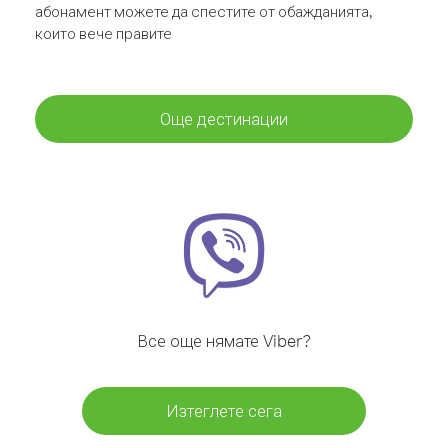
абонамент можете да спестите от обажданията,
които вече правите
Още дестинации
Все още нямате Viber?
Изтеглете сега