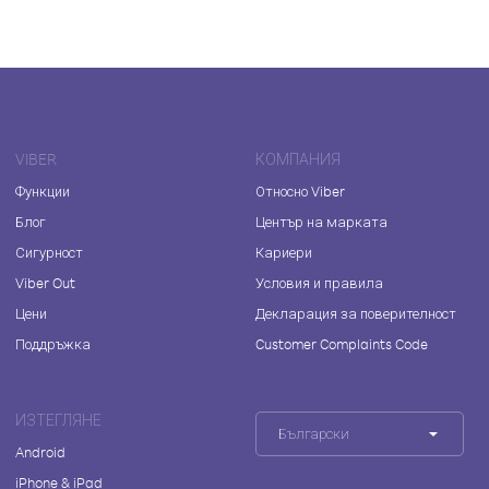
VIBER
КОМПАНИЯ
Функции
Относно Viber
Блог
Център на марката
Сигурност
Кариери
Viber Out
Условия и правила
Цени
Декларация за поверителност
Поддръжка
Customer Complaints Code
ИЗТЕГЛЯНЕ
Български
Android
iPhone & iPad