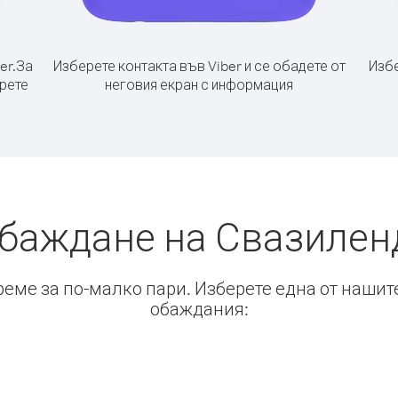
er.
За
Изберете контакта във Viber и се обадете от
Избе
ерете
неговия екран с информация
обаждане на Свазилен
време за по-малко пари. Изберете една от нашит
обаждания: