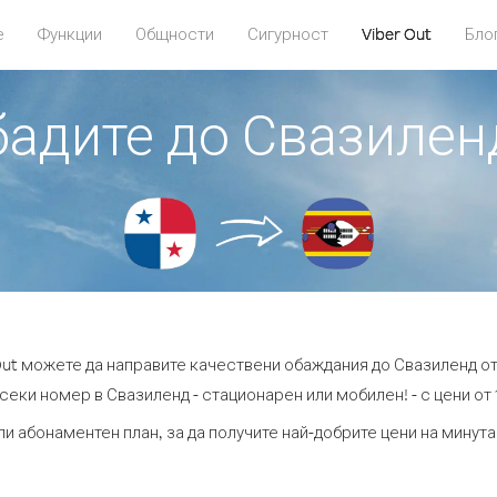
е
Функции
Общности
Сигурност
Viber Out
Бло
обадите до Свазилен
Out можете да направите качествени обаждания до Свазиленд о
секи номер в Свазиленд - стационарен или мобилен! - с цени от 1
ли абонаментен план, за да получите най-добрите цени на минут