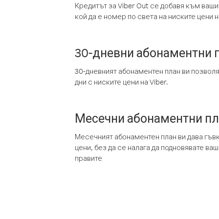
Кредитът за Viber Out се добавя към ваши
кой да е номер по света на ниските цени на
30-дневни абонаментни 
30-дневният абонаментен план ви позвол
дни с ниските цени на Viber.
Месечни абонаментни п
Месечният абонаментен план ви дава гъв
цени, без да се налага да подновявате ва
правите