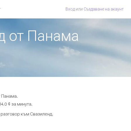
г
Вход
или
Създаване на акаунт
д от Панама
т Панама.
4.0 ¢ за минута.
а разговор към Свазиленд.