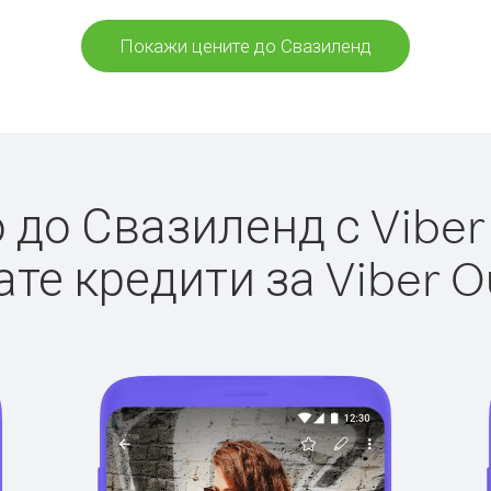
Покажи цените до Свазиленд
до Свазиленд с Viber 
те кредити за Viber O