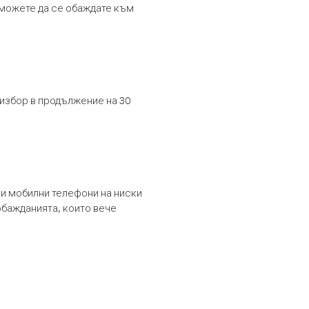
т можете да се обаждате към
 избор в продължение на 30
и мобилни телефони на ниски
обажданията, които вече