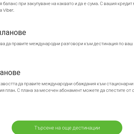
я баланс при закупуване на каквато и да е сума. С вашия креди
 Viber.
планове
ява да правите международни разговори към дестинация по ваш
ланове
кавостта да правите международни обаждания към стационарни 
шия план. С плана за месечен абонамент можете да спестите от 
Търсене на още дестинации