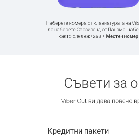
Наберете номера от клавиатурата на Vib
да наберете Свазиленд от Панама, наб
както следва:
+
+
268
Местен номер
Съвети за 
Viber Out ви дава повече 
Кредитни пакети