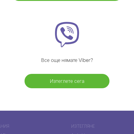
Все още нямате Viber?
Изтеглете сега
АНИЯ
ИЗТЕГЛЯНЕ