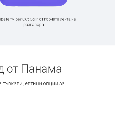
рете “Viber Out Call” от горната лента на
разговора
д от Панама
е гъвкави, евтини опции за