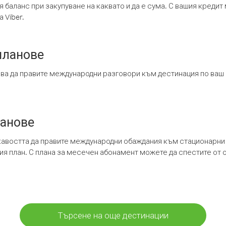
я баланс при закупуване на каквато и да е сума. С вашия креди
 Viber.
планове
ява да правите международни разговори към дестинация по ваш
ланове
кавостта да правите международни обаждания към стационарни 
шия план. С плана за месечен абонамент можете да спестите от 
Търсене на още дестинации