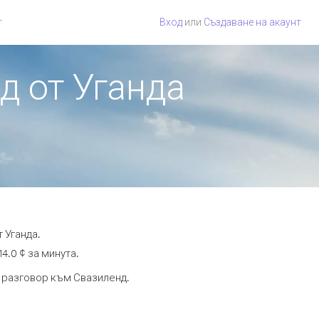
г
Вход
или
Създаване на акаунт
д от Уганда
 Уганда.
4.0 ¢ за минута.
а разговор към Свазиленд.