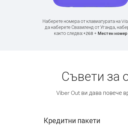
Наберете номера от клавиатурата на Vib
да наберете Свазиленд от Уганда, набе
както следва:
+
+
268
Местен номер
Съвети за 
Viber Out ви дава повече 
Кредитни пакети