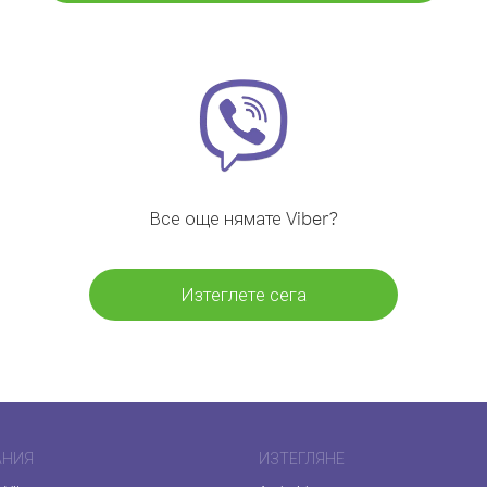
Все още нямате Viber?
Изтеглете сега
АНИЯ
ИЗТЕГЛЯНЕ