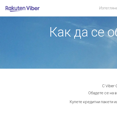
Изтеглян
Как да се 
С Viber
Обадете се на в
Купете кредитни пакети и