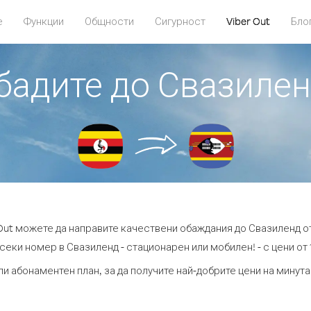
е
Функции
Общности
Сигурност
Viber Out
Бло
обадите до Свазилен
 Out можете да направите качествени обаждания до Свазиленд от
секи номер в Свазиленд - стационарен или мобилен! - с цени от 1
ли абонаментен план, за да получите най-добрите цени на минут