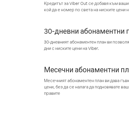
Кредитът за Viber Out се добавя към ваши
кой да е номер по света на ниските цени на
30-дневни абонаментни 
30-дневният абонаментен план ви позвол
дни с ниските цени на Viber.
Месечни абонаментни п
Месечният абонаментен план ви дава гъв
цени, без да се налага да подновявате ва
правите