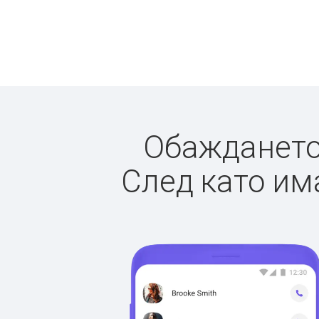
Обаждането 
След като има