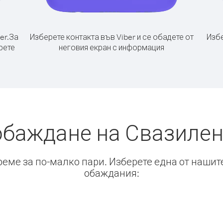
er.
За
Изберете контакта във Viber и се обадете от
Избе
рете
неговия екран с информация
обаждане на Свазилен
време за по-малко пари. Изберете една от нашит
обаждания: