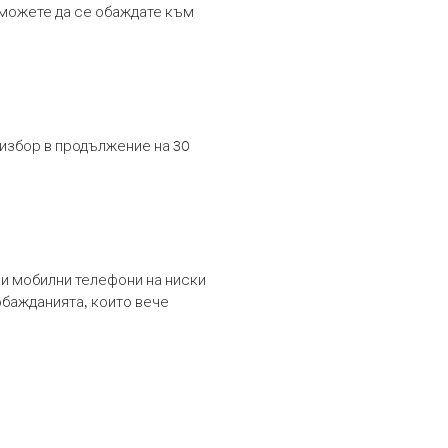
т можете да се обаждате към
 избор в продължение на 30
и мобилни телефони на ниски
обажданията, които вече