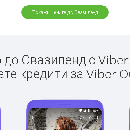
Покажи цените до Свазиленд
до Свазиленд с Viber 
те кредити за Viber O