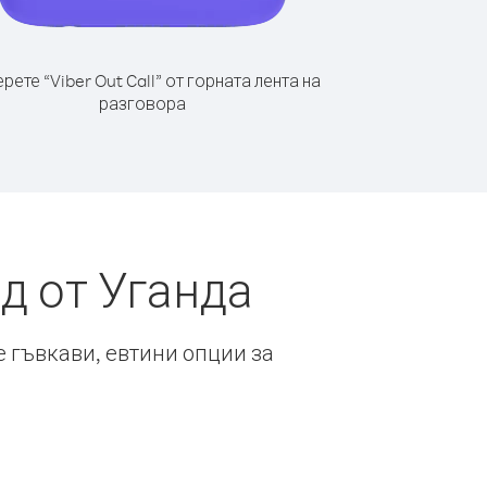
рете “Viber Out Call” от горната лента на
разговора
д от Уганда
е гъвкави, евтини опции за