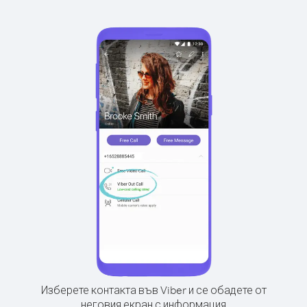
Изберете контакта във Viber и се обадете от
неговия екран с информация