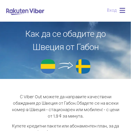
Вход
Togg
navig
Как да се обадите до
Швеция от Габон
С Viber Out можете да направите качествени
обаждания до Швеция от Габон.
Обадете се на всеки
номер в Швеция - стационарен или мобилен! - с цени
от 1.9 ¢ за минута.
Купете кредитни пакети или абонаментен план, за да