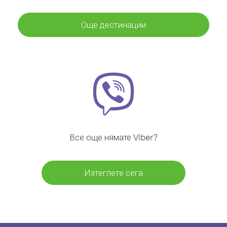
Още дестинации
Все още нямате Viber?
Изтеглете сега