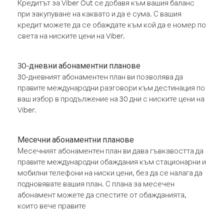
Кредитът за Viber Out се добавя към вашия баланс
при закупуване на каквато и да е сума. С вашия
кредит можете да се обаждате към кой да е номер по
света на ниските цени на Viber.
30-дневни абонаментни планове
30-дневният абонаментен план ви позволява да
правите международни разговори към дестинация по
ваш избор в продължение на 30 дни с ниските цени на
Viber.
Месечни абонаментни планове
Месечният абонаментен план ви дава гъвкавостта да
правите международни обаждания към стационарни и
мобилни телефони на ниски цени, без да се налага да
подновявате вашия план. С плана за месечен
абонамент можете да спестите от обажданията,
които вече правите