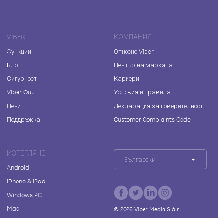
VIBER
КОМПАНИЯ
Функции
Относно Viber
Блог
Център на марката
Сигурност
Кариери
Viber Out
Условия и правила
Цени
Декларация за поверителност
Поддръжка
Customer Complaints Code
ИЗТЕГЛЯНЕ
Български
Android
iPhone & iPad
Windows PC
Mac
©
2026
Viber Media S.à r.l.