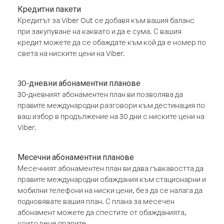
Кредитни пакети
Кредитът за Viber Out се добавя към вашия баланс
при закупуване на каквато и да е сума. С вашия
кредит можете да се обаждате към кой да е номер по
света на ниските цени на Viber.
30-дневни абонаментни планове
30-дневният абонаментен план ви позволява да
правите международни разговори към дестинация по
ваш избор в продължение на 30 дни с ниските цени на
Viber.
Месечни абонаментни планове
Месечният абонаментен план ви дава гъвкавостта да
правите международни обаждания към стационарни и
мобилни телефони на ниски цени, без да се налага да
подновявате вашия план. С плана за месечен
абонамент можете да спестите от обажданията,
които вече правите