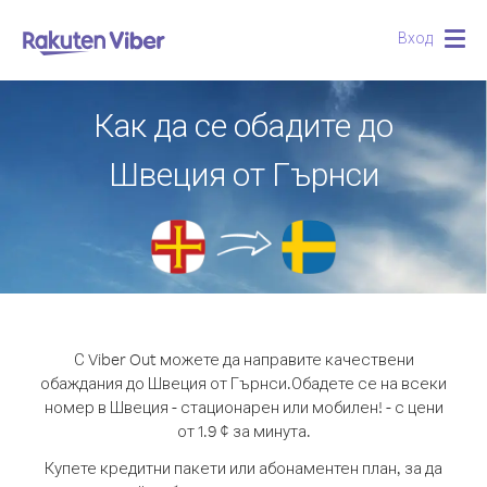
Вход
Togg
navig
Как да се обадите до
Швеция от Гърнси
С Viber Out можете да направите качествени
обаждания до Швеция от Гърнси.
Обадете се на всеки
номер в Швеция - стационарен или мобилен! - с цени
от 1.9 ¢ за минута.
Купете кредитни пакети или абонаментен план, за да