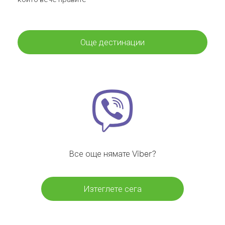
Още дестинации
Все още нямате Viber?
Изтеглете сега