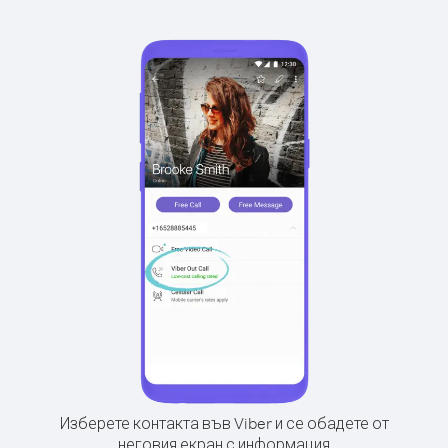
Изберете контакта във Viber и се обадете от
неговия екран с информация