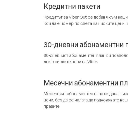
Кредитни пакети
Кредитът за Viber Out се добавя към ваши
кой да е номер по света на ниските цени на
30-дневни абонаментни 
30-дневният абонаментен план ви позвол
дни с ниските цени на Viber.
Месечни абонаментни п
Месечният абонаментен план ви дава гъв
цени, без да се налага да подновявате ва
правите