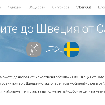
е
Функции
Общности
Сигурност
Viber Out
Бло
ите до Швеция от С
t можете да направите качествени обаждания до Швеция от Сатели
 всеки номер в Швеция - стационарен или мобилен! - с цени от 1.
или абонаментен план, за да получите най-добрите цени на мин