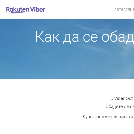
Изтеглян
Как да се обад
С Viber Ou
Обадете се на
Купете кредитни пакети 