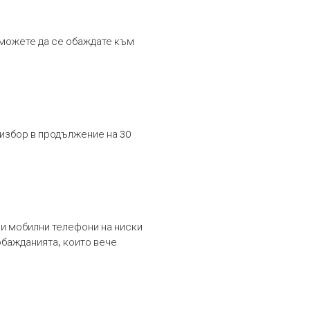
т можете да се обаждате към
 избор в продължение на 30
и мобилни телефони на ниски
обажданията, които вече