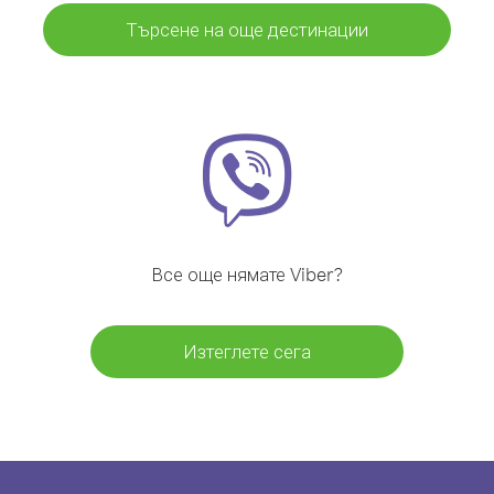
Търсене на още дестинации
Все още нямате Viber?
Изтеглете сега