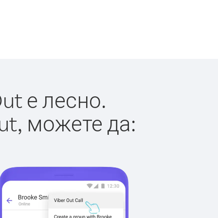
ut е лесно.
ut, можете да: