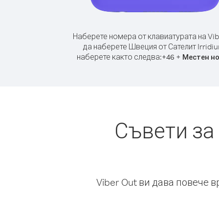
Наберете номера от клавиатурата на Vib
да наберете Швеция от Сателит Irridi
наберете както следва:
+
+
46
Местен н
Съвети за
Viber Out ви дава повече 