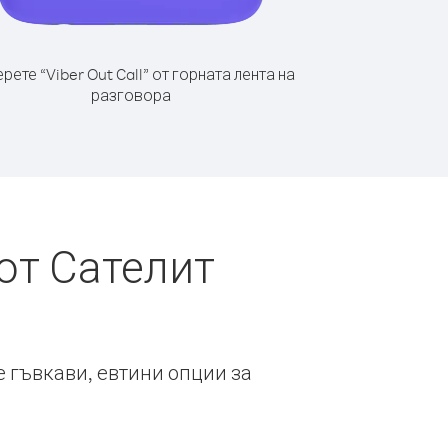
рете “Viber Out Call” от горната лента на
разговора
от Сателит
е гъвкави, евтини опции за