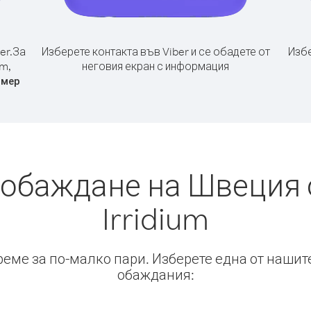
er.
За
Изберете контакта във Viber и се обадете от
Избе
um,
неговия екран с информация
омер
 обаждане на Швеция 
Irridium
време за по-малко пари. Изберете една от нашит
обаждания: