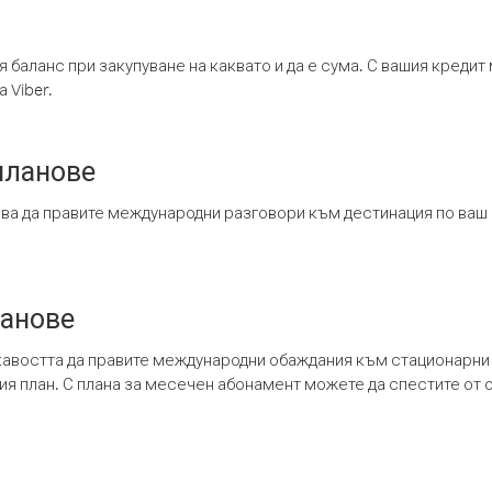
я баланс при закупуване на каквато и да е сума. С вашия креди
 Viber.
планове
ява да правите международни разговори към дестинация по ваш
ланове
кавостта да правите международни обаждания към стационарни 
шия план. С плана за месечен абонамент можете да спестите от 