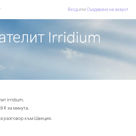
г
Вход
или
Създаване на акаунт
ателит Irridium
т Irridium.
9 ¢ за минута.
ута разговор към Швеция.