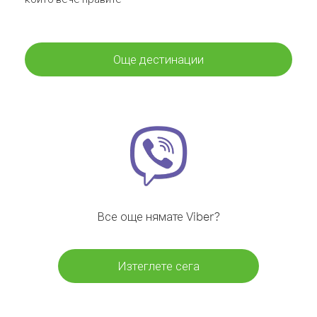
Още дестинации
Все още нямате Viber?
Изтеглете сега