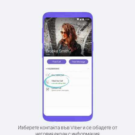
Изберете контакта във Viber и се обадете от
неговия екран с информация