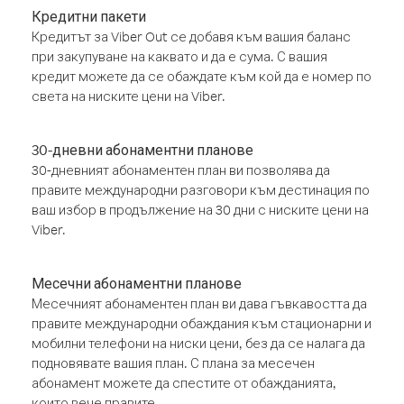
Кредитни пакети
Кредитът за Viber Out се добавя към вашия баланс
при закупуване на каквато и да е сума. С вашия
кредит можете да се обаждате към кой да е номер по
света на ниските цени на Viber.
30-дневни абонаментни планове
30-дневният абонаментен план ви позволява да
правите международни разговори към дестинация по
ваш избор в продължение на 30 дни с ниските цени на
Viber.
Месечни абонаментни планове
Месечният абонаментен план ви дава гъвкавостта да
правите международни обаждания към стационарни и
мобилни телефони на ниски цени, без да се налага да
подновявате вашия план. С плана за месечен
абонамент можете да спестите от обажданията,
които вече правите