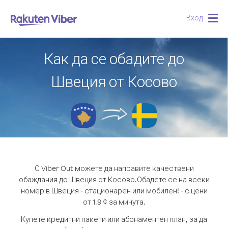
Вход
Togg
navig
Как да се обадите до
Швеция от Косово
С Viber Out можете да направите качествени
обаждания до Швеция от Косово.
Обадете се на всеки
номер в Швеция - стационарен или мобилен! - с цени
от 1.9 ¢ за минута.
Купете кредитни пакети или абонаментен план, за да